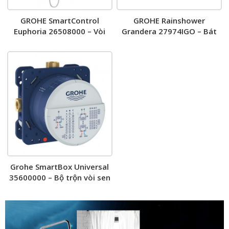
GROHE SmartControl
GROHE Rainshower
Euphoria 26508000 – Vòi
Grandera 27974IGO – Bát
sen cây
sen âm tường
Grohe SmartBox Universal
35600000 – Bộ trộn vòi sen
âm tường