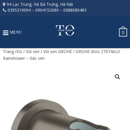
94 Lạc Trung, Hà Bà Trưng, Hà Nội
0395319094
–
0904152089
–
0988089483
0
MENU
Trang chủ
/
Vòi sen
/
Vòi sen GROHE
/ GROHE Atrio 27074AL0
Rainshower – Gác sen