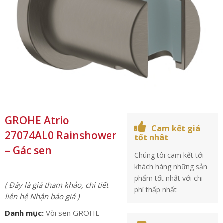
GROHE Atrio
Cam kết giá
27074AL0 Rainshower
tốt nhât
– Gác sen
Chúng tôi cam kết tới
khách hàng những sản
phẩm tốt nhất với chi
( Đây là giá tham khảo, chi tiết
phí thấp nhất
liên hệ Nhận báo giá )
Danh mục:
Vòi sen GROHE