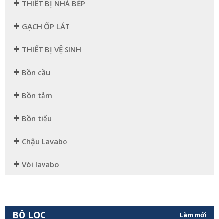
THIẾT BỊ NHÀ BẾP
GẠCH ỐP LÁT
THIẾT BỊ VỆ SINH
Bồn cầu
Bồn tắm
Bồn tiểu
Chậu Lavabo
Vòi lavabo
BỘ LỌC
Làm mới