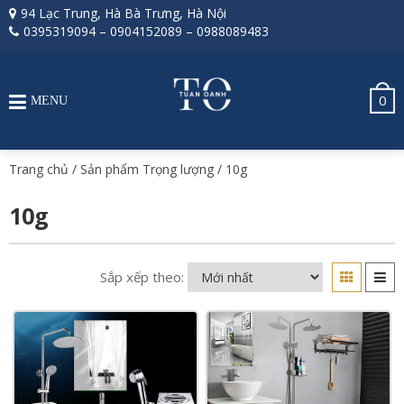
94 Lạc Trung, Hà Bà Trưng, Hà Nội
0395319094
–
0904152089
–
0988089483
0
MENU
Trang chủ
/ Sản phẩm Trọng lượng / 10g
10g
Sắp xếp theo: