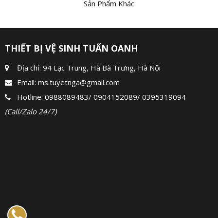
Sản Phẩm Khác
THIẾT BỊ VỆ SINH TUẤN OANH
Địa chỉ: 94 Lạc Trung, Hà Bà Trưng, Hà Nội
Email:
ms.tuyetnga@gmail.com
Hotline:
0988089483
/
0904152089
/
0395319094
(Call/Zalo 24/7)