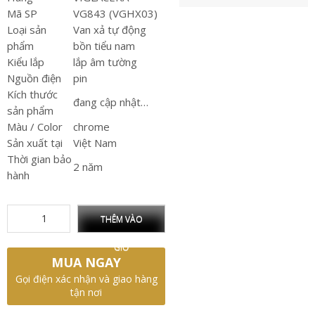
Mã SP
VG843 (VGHX03)
Loại sản
Van xả tự động
phẩm
bồn tiểu nam
Kiểu lắp
lắp âm tường
Nguồn điện
pin
Kích thước
đang cập nhật…
sản phẩm
Màu / Color
chrome
Sản xuất tại
Việt Nam
Thời gian bảo
2 năm
hành
THÊM VÀO
GIỎ
MUA NGAY
Gọi điện xác nhận và giao hàng
tận nơi