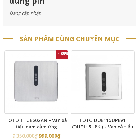
dùng pin
Đang cập nhật…
SẢN PHẨM CÙNG CHUYÊN MỤC
- 89%
TOTO TTUE602AN – Van xả
TOTO DUE115UPEV1
tiểu nam cảm ứng
(DUE115UPK ) – Van xả tiểu
nam cảm ứng âm tường
9,350,000
₫
999,000
₫