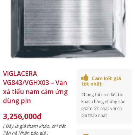
VIGLACERA
Cam kết giá
VG843/VGHX03 – Van
tốt nhât
xả tiểu nam cảm ứng
Chúng tôi cam kết tới
dùng pin
khách hàng những sản
phẩm tốt nhất với chi
3,256,000
₫
phí thấp nhất
( Đây là giá tham khảo, chi tiết
liên hệ Nhận báo giá )