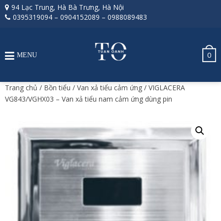
94 Lạc Trung, Hà Bà Trưng, Hà Nội
0395319094
–
0904152089
–
0988089483
0
MENU
Trang chủ
/
Bồn tiểu
/
Van xả tiểu cảm ứng
/ VIGLACERA
VG843/VGHX03 – Van xả tiểu nam cảm ứng dùng pin