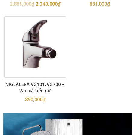
dùng pin
2,881,000
₫
2,340,000
₫
881,000
₫
VIGLACERA VG101/VG700 –
Van xả tiểu nữ
890,000
₫