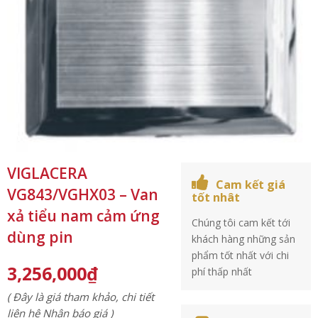
VIGLACERA
Cam kết giá
VG843/VGHX03 – Van
tốt nhât
xả tiểu nam cảm ứng
Chúng tôi cam kết tới
dùng pin
khách hàng những sản
phẩm tốt nhất với chi
3,256,000
₫
phí thấp nhất
( Đây là giá tham khảo, chi tiết
liên hệ Nhận báo giá )