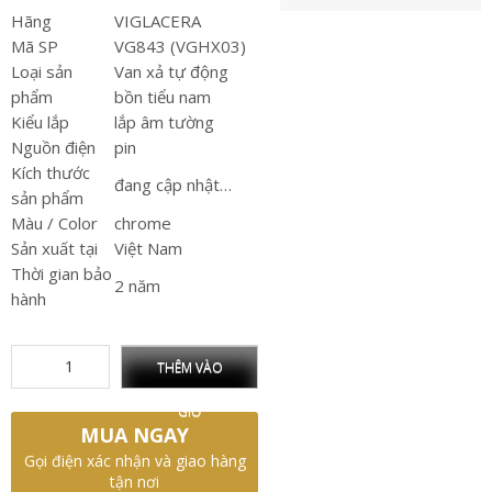
Hãng
VIGLACERA
Mã SP
VG843 (VGHX03)
Loại sản
Van xả tự động
phẩm
bồn tiểu nam
Kiểu lắp
lắp âm tường
Nguồn điện
pin
Kích thước
đang cập nhật…
sản phẩm
Màu / Color
chrome
Sản xuất tại
Việt Nam
Thời gian bảo
2 năm
hành
THÊM VÀO
GIỎ
MUA NGAY
Gọi điện xác nhận và giao hàng
tận nơi