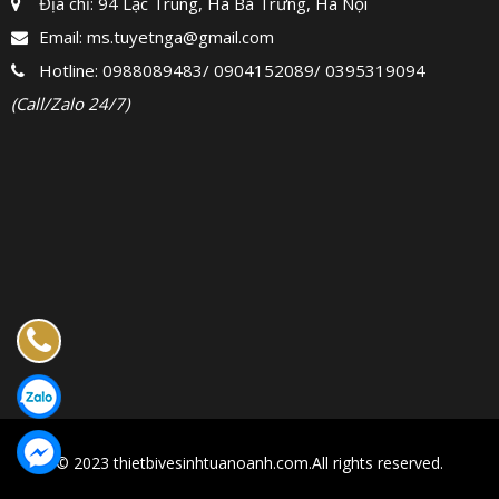
Địa chỉ: 94 Lạc Trung, Hà Bà Trưng, Hà Nội
Email:
ms.tuyetnga@gmail.com
Hotline:
0988089483
/
0904152089
/
0395319094
(Call/Zalo 24/7)
© 2023 thietbivesinhtuanoanh.com.All rights reserved.