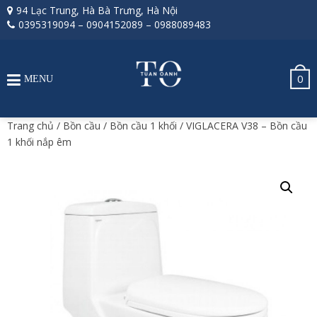
94 Lạc Trung, Hà Bà Trưng, Hà Nội
0395319094
–
0904152089
–
0988089483
0
MENU
Trang chủ
/
Bồn cầu
/
Bồn cầu 1 khối
/ VIGLACERA V38 – Bồn cầu
1 khối nắp êm