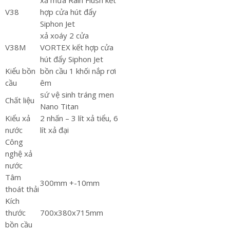
xả mưa Rain Flush kết
V38
hợp cửa hút đẩy
Siphon Jet
xả xoáy 2 cửa
V38M
VORTEX kết hợp cửa
hút đẩy Siphon Jet
Kiểu bồn
bồn cầu 1 khối nắp rơi
cầu
êm
sứ vệ sinh tráng men
Chất liệu
Nano Titan
Kiểu xả
2 nhấn – 3 lít xả tiểu, 6
nước
lít xả đại
Công
nghệ xả
nước
Tâm
300mm +-10mm
thoát thải
Kích
thước
700x380x715mm
bồn cầu