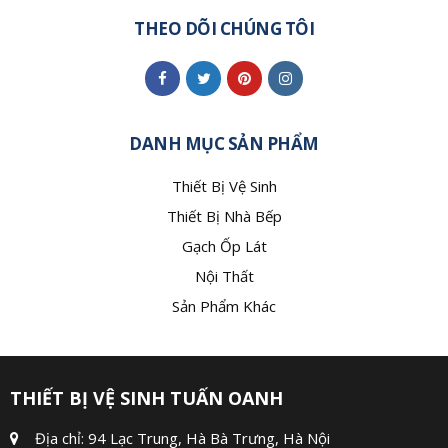
DANH MỤC SẢN PHẨM
Thiết Bị Vệ Sinh
Thiết Bị Nhà Bếp
Gạch Ốp Lát
Nội Thất
Sản Phẩm Khác
THIẾT BỊ VỆ SINH TUẤN OANH
Địa chỉ: 94 Lạc Trung, Hà Bà Trưng, Hà Nội
Email:
ms.tuyetnga@gmail.com
Hotline:
0988089483
/
0904152089
/
0395319094