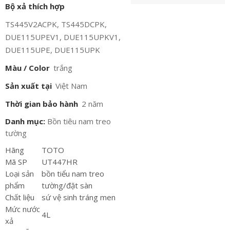
Bộ xả thích hợp
TS445V2ACPK, TS445DCPK,
DUE115UPEV1, DUE115UPKV1,
DUE115UPE, DUE115UPK
Màu / Color
trắng
Sản xuất tại
Việt Nam
Thời gian bảo hành
2 năm
Danh mục:
Bồn tiêu nam treo
tường
Hãng
TOTO
Mã SP
UT447HR
Loại sản
bồn tiểu nam treo
phẩm
tường/đặt sàn
Chất liệu
sứ vệ sinh tráng men
Mức nước
4L
xả