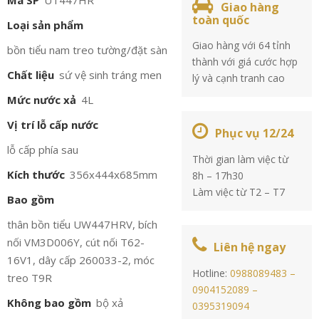
Mã SP
UT447HR
Giao hàng
toàn quốc
Loại sản phẩm
Giao hàng với 64 tỉnh
bồn tiểu nam treo tường/đặt sàn
thành với giá cước hợp
Chất liệu
sứ vệ sinh tráng men
lý và cạnh tranh cao
Mức nước xả
4L
Vị trí lỗ cấp nước
Phục vụ 12/24
lỗ cấp phía sau
Thời gian làm việc từ
Kích thước
356x444x685mm
8h – 17h30
Làm việc từ T2 – T7
Bao gồm
thân bồn tiểu UW447HRV, bích
nối VM3D006Y, cút nối T62-
Liên hệ ngay
16V1, dây cấp 260033-2, móc
Hotline:
0988089483 –
treo T9R
0904152089 –
Không bao gồm
bộ xả
0395319094