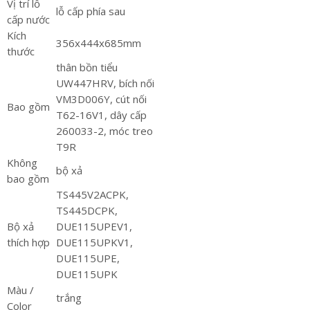
Vị trí lỗ
lỗ cấp phía sau
cấp nước
Kích
356x444x685mm
thước
thân bồn tiểu
UW447HRV, bích nối
VM3D006Y, cút nối
Bao gồm
T62-16V1, dây cấp
260033-2, móc treo
T9R
Không
bộ xả
bao gồm
TS445V2ACPK,
TS445DCPK,
Bộ xả
DUE115UPEV1,
thích hợp
DUE115UPKV1,
DUE115UPE,
DUE115UPK
Màu /
trắng
Color