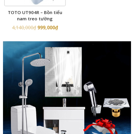
TOTO UT904R – Bồn tiểu
nam treo tường
4,140,000
₫
999,000
₫