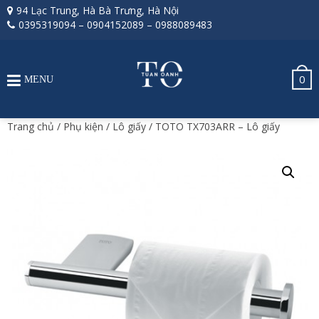
94 Lạc Trung, Hà Bà Trưng, Hà Nội
0395319094
–
0904152089
–
0988089483
0
MENU
Trang chủ
/
Phụ kiện
/
Lô giấy
/ TOTO TX703ARR – Lô giấy