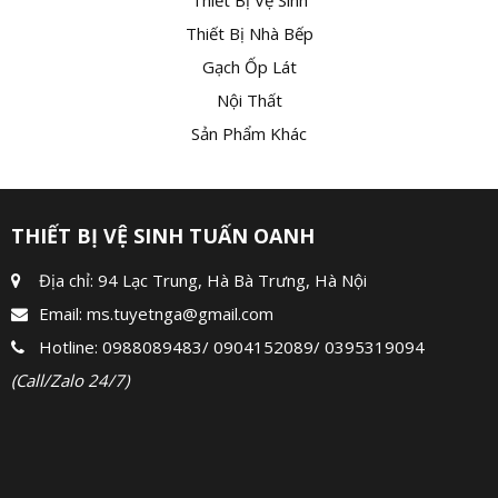
Thiết Bị Vệ Sinh
Thiết Bị Nhà Bếp
Gạch Ốp Lát
Nội Thất
Sản Phẩm Khác
THIẾT BỊ VỆ SINH TUẤN OANH
Địa chỉ: 94 Lạc Trung, Hà Bà Trưng, Hà Nội
Email:
ms.tuyetnga@gmail.com
Hotline:
0988089483
/
0904152089
/
0395319094
(Call/Zalo 24/7)