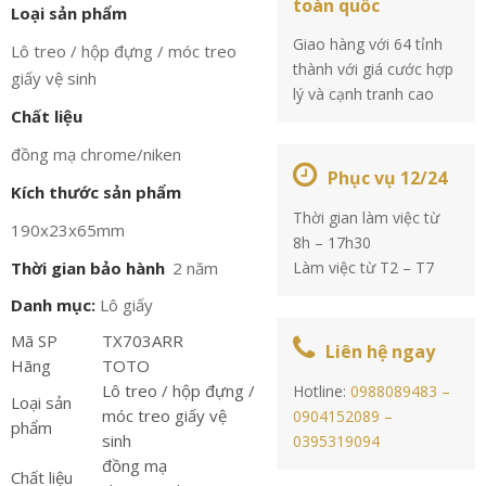
toàn quốc
Loại sản phẩm
Giao hàng với 64 tỉnh
Lô treo / hộp đựng / móc treo
thành với giá cước hợp
giấy vệ sinh
lý và cạnh tranh cao
Chất liệu
đồng mạ chrome/niken
Phục vụ 12/24
Kích thước sản phẩm
Thời gian làm việc từ
190x23x65mm
8h – 17h30
Thời gian bảo hành
2 năm
Làm việc từ T2 – T7
Danh mục:
Lô giấy
Mã SP
TX703ARR
Liên hệ ngay
Hãng
TOTO
Lô treo / hộp đựng /
Hotline:
0988089483 –
Loại sản
móc treo giấy vệ
0904152089 –
phẩm
sinh
0395319094
đồng mạ
Chất liệu