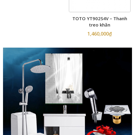
TOTO YT902S4V – Thanh
treo khăn
1,460,000
₫