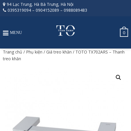
94 Lạc Trung, Hà Bà Trưng, Hà Nội
0395319094
–
0904152089
–
0988089483
0
MENU
Trang chủ
/
Phụ kiện
/
Giá treo khăn
/ TOTO TX702ARS – Thanh
treo khăn