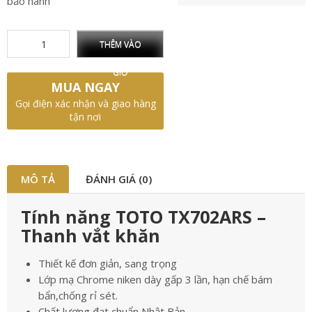
bảo hành
THÊM VÀO
GIỎ
MUA NGAY
Gọi điện xác nhận và giao hàng
tận nơi
MÔ TẢ
ĐÁNH GIÁ (0)
Tính năng TOTO TX702ARS –
Thanh vắt khăn
Thiết kế đơn giản, sang trọng
Lớp mạ Chrome niken dày gấp 3 lần, hạn chế bám
bẩn,chống rỉ sét.
Chất lượng đạt chuẩn Nhật Bản.