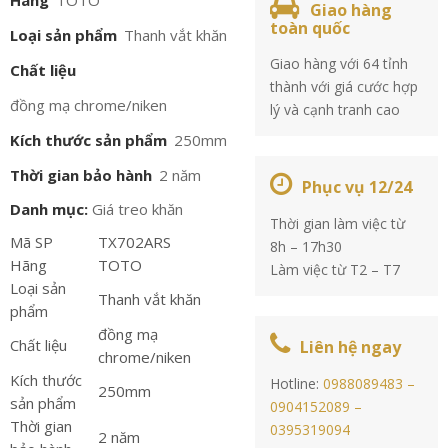
Hãng
TOTO
Giao hàng
toàn quốc
Loại sản phẩm
Thanh vắt khăn
Giao hàng với 64 tỉnh
Chất liệu
thành với giá cước hợp
đồng mạ chrome/niken
lý và cạnh tranh cao
Kích thước sản phẩm
250mm
Thời gian bảo hành
2 năm
Phục vụ 12/24
Danh mục:
Giá treo khăn
Thời gian làm việc từ
Mã SP
TX702ARS
8h – 17h30
Hãng
TOTO
Làm việc từ T2 – T7
Loại sản
Thanh vắt khăn
phẩm
đồng mạ
Chất liệu
Liên hệ ngay
chrome/niken
Kích thước
Hotline:
0988089483 –
250mm
sản phẩm
0904152089 –
Thời gian
0395319094
2 năm