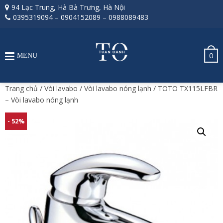
94 Lạc Trung, Hà Bà Trưng, Hà Nội
0395319094
–
0904152089
–
0988089483
0
MENU
Trang chủ
/
Vòi lavabo
/
Vòi lavabo nóng lạnh
/ TOTO TX115LFBR
– Vòi lavabo nóng lạnh
- 52%