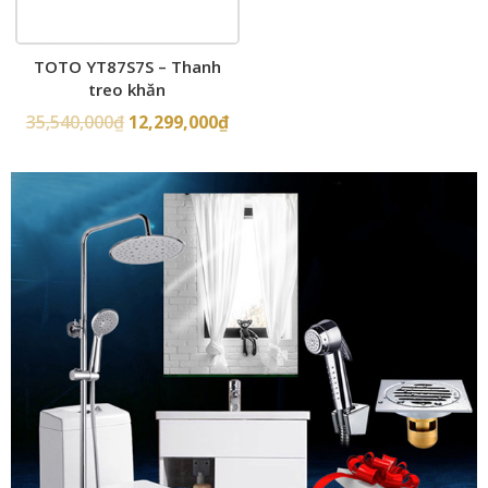
TOTO YT87S7S – Thanh
treo khăn
35,540,000
₫
12,299,000
₫