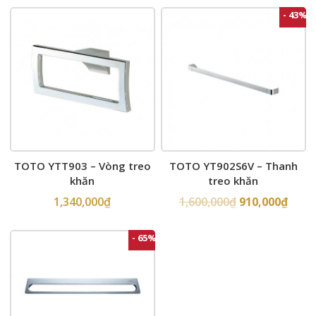
- 43%
TOTO YTT903 – Vòng treo
TOTO YT902S6V – Thanh
khăn
treo khăn
1,340,000
₫
1,600,000
₫
910,000
₫
- 65%