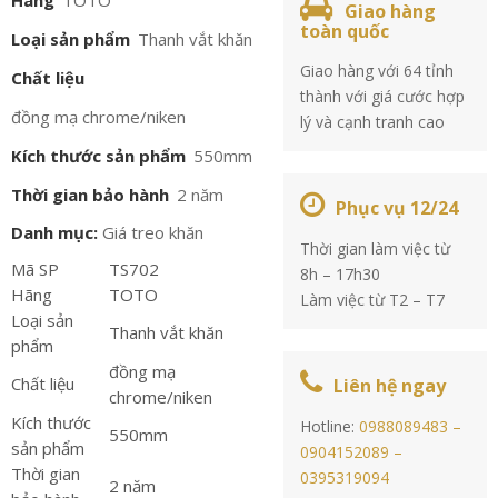
Hãng
TOTO
Giao hàng
toàn quốc
Loại sản phẩm
Thanh vắt khăn
Giao hàng với 64 tỉnh
Chất liệu
thành với giá cước hợp
đồng mạ chrome/niken
lý và cạnh tranh cao
Kích thước sản phẩm
550mm
Thời gian bảo hành
2 năm
Phục vụ 12/24
Danh mục:
Giá treo khăn
Thời gian làm việc từ
Mã SP
TS702
8h – 17h30
Hãng
TOTO
Làm việc từ T2 – T7
Loại sản
Thanh vắt khăn
phẩm
đồng mạ
Chất liệu
Liên hệ ngay
chrome/niken
Kích thước
Hotline:
0988089483 –
550mm
sản phẩm
0904152089 –
Thời gian
0395319094
2 năm