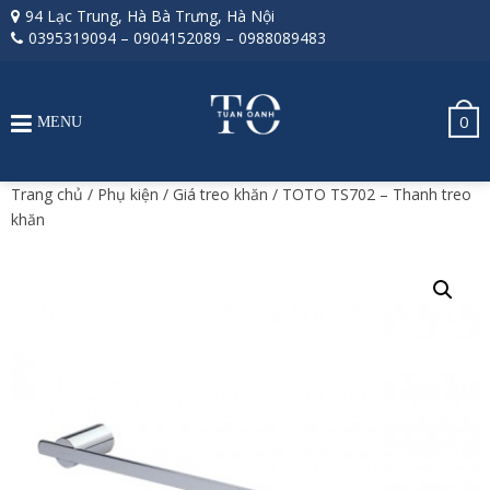
94 Lạc Trung, Hà Bà Trưng, Hà Nội
0395319094
–
0904152089
–
0988089483
0
MENU
Trang chủ
/
Phụ kiện
/
Giá treo khăn
/ TOTO TS702 – Thanh treo
khăn