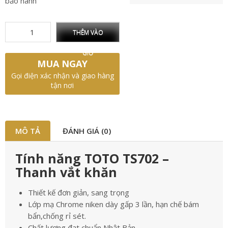
bảo hành
THÊM VÀO
GIỎ
MUA NGAY
Gọi điện xác nhận và giao hàng
tận nơi
MÔ TẢ
ĐÁNH GIÁ (0)
Tính năng TOTO TS702 –
Thanh vắt khăn
Thiết kế đơn giản, sang trọng
Lớp mạ Chrome niken dày gấp 3 lần, hạn chế bám
bẩn,chống rỉ sét.
Chất lượng đạt chuẩn Nhật Bản.