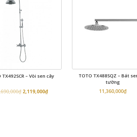
TOTO TX488SQZ – Bát se
TX492SCR – Vòi sen cây
tường
11,360,000
₫
,690,000
₫
2,119,000
₫