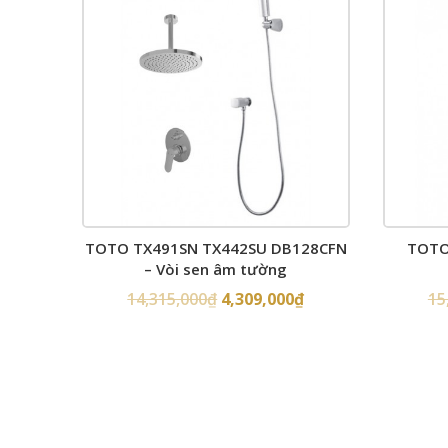
TOTO TX491SN TX442SU DB128CFN
TOTO 
– Vòi sen âm tường
14,315,000
₫
4,309,000
₫
15