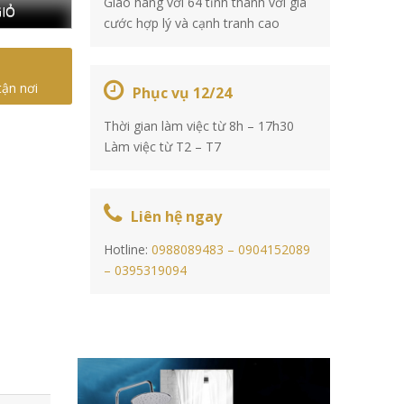
Giao hàng với 64 tỉnh thành với giá
IỎ
cước hợp lý và cạnh tranh cao
tận nơi
Phục vụ 12/24
Thời gian làm việc từ 8h – 17h30
Làm việc từ T2 – T7
Liên hệ ngay
Hotline:
0988089483 –
0904152089
–
0395319094