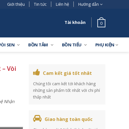
Giới thiệu
Tin tức
Liên hệ
Hướng dẫn
Tài khoản
0
VÒI SEN
BỒN TẮM
BỒN TIỂU
PHỤ KIỆN
– Vòi
Cam kết giá tốt nhât
Chúng tôi cam kết tới khách hàng
những sản phẩm tốt nhất với chi phí
thấp nhất
 hệ Nhận
Giao hàng toàn quốc