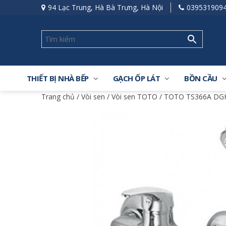
94 Lạc Trung, Hà Bà Trưng, Hà Nội
039531909
THIẾT BỊ NHÀ BẾP
GẠCH ỐP LÁT
BỒN CẦU
Trang chủ
/
Vòi sen
/
Vòi sen TOTO
/ TOTO TS366A DGH