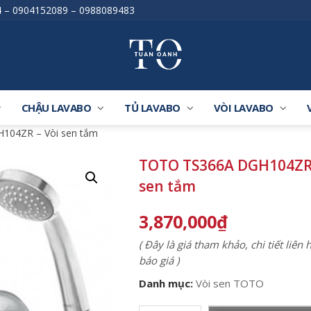
4
–
0904152089
–
0988089483
CHẬU LAVABO
TỦ LAVABO
VÒI LAVABO
104ZR – Vòi sen tắm
TOTO TS366A DGH104ZR 
sen tắm
3,870,000
₫
( Đây là giá tham khảo, chi tiết liên
báo giá )
Danh mục:
Vòi sen TOTO