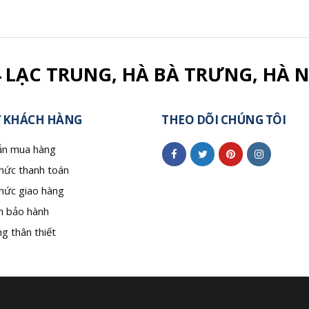
4 LẠC TRUNG, HÀ BÀ TRƯNG, HÀ N
 KHÁCH HÀNG
THEO DÕI CHÚNG TÔI
n mua hàng
hức thanh toán
hức giao hàng
h bảo hành
g thân thiết