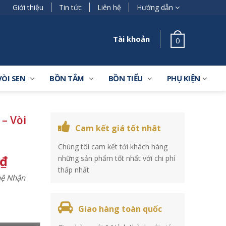
Giới thiệu
Tin tức
Liên hệ
Hướng dẫn
Tài khoản
0
VÒI SEN
BỒN TẮM
BỒN TIỂU
PHỤ KIỆN
– Vòi
Cam kết giá tốt nhât
Chúng tôi cam kết tới khách hàng
₫
những sản phẩm tốt nhất với chi phí
thấp nhất
 hệ Nhận
Giao hàng toàn quốc