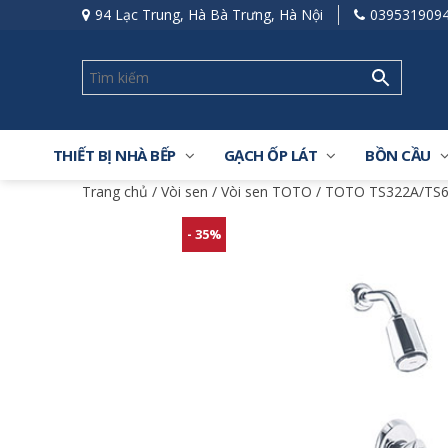
94 Lạc Trung, Hà Bà Trưng, Hà Nội
039531909
THIẾT BỊ NHÀ BẾP
GẠCH ỐP LÁT
BỒN CẦU
Trang chủ
/
Vòi sen
/
Vòi sen TOTO
/ TOTO TS322A/TS6
- 35%