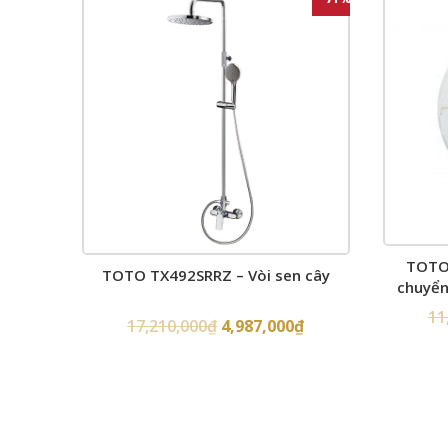
TOTO
TOTO TX492SRRZ – Vòi sen cây
chuyển
11
17,210,000
₫
4,987,000
₫