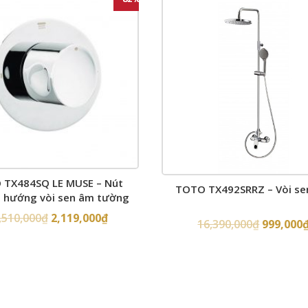
 TX484SQ LE MUSE – Nút
TOTO TX492SRRZ – Vòi se
 hướng vòi sen âm tường
,510,000
₫
2,119,000
₫
16,390,000
₫
999,000