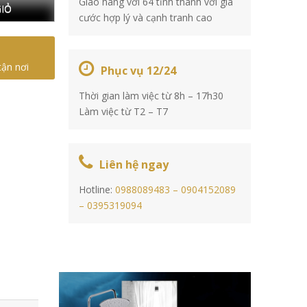
Giao hàng với 64 tỉnh thành với giá
IỎ
cước hợp lý và cạnh tranh cao
tận nơi
Phục vụ 12/24
Thời gian làm việc từ 8h – 17h30
Làm việc từ T2 – T7
Liên hệ ngay
Hotline:
0988089483 –
0904152089
–
0395319094