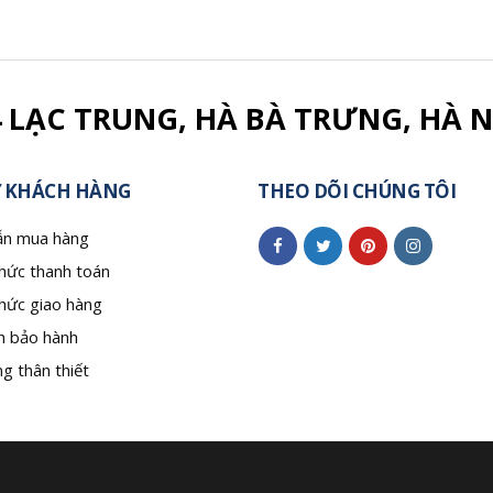
4 LẠC TRUNG, HÀ BÀ TRƯNG, HÀ N
 KHÁCH HÀNG
THEO DÕI CHÚNG TÔI
n mua hàng
hức thanh toán
hức giao hàng
h bảo hành
g thân thiết