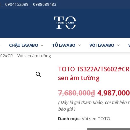
4
–
0904152089
–
0988089483
CHẬU LAVABO
TỦ LAVABO
VÒI LAVABO
02#CR – Vòi sen âm tường
TOTO TS322A/TS602#CR 
sen âm tường
7,680,000
₫
4,987,000
( Đây là giá tham khảo, chi tiết liên
báo giá )
Danh mục:
Vòi sen TOTO