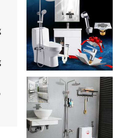
g
g
o