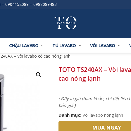
4
–
0904152089
–
0988089483
CHẬU LAVABO
TỦ LAVABO
VÒI LAVABO
40AX – Vòi lavabo cổ cao nóng lạnh
TOTO TS240AX – Vòi lav
cao nóng lạnh
( Đây là giá tham khảo, chi tiết liên
báo giá )
Danh mục:
Vòi lavabo nóng lạnh
MUA NGAY