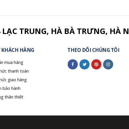
4 LẠC TRUNG, HÀ BÀ TRƯNG, HÀ N
 KHÁCH HÀNG
THEO DÕI CHÚNG TÔI
n mua hàng
hức thanh toán
hức giao hàng
h bảo hành
g thân thiết