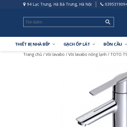
94 Lạc Trung, Hà Bà Trưng, Hà Nội
039531909
THIẾT BỊ NHÀ BẾP
GẠCH ỐP LÁT
BỒN CẦU
Trang chủ
/
Vòi lavabo
/
Vòi lavabo nóng lạnh
/ TOTO TS2