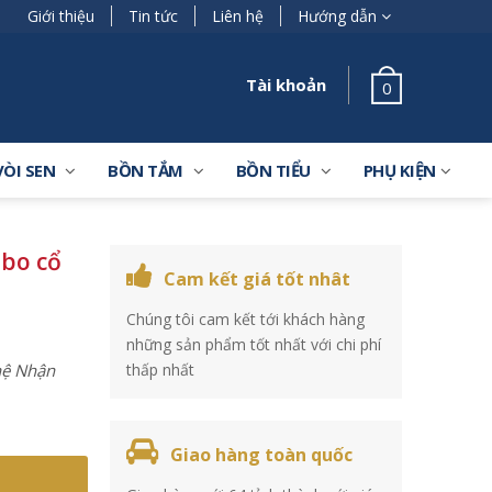
Giới thiệu
Tin tức
Liên hệ
Hướng dẫn
Tài khoản
0
VÒI SEN
BỒN TẮM
BỒN TIỂU
PHỤ KIỆN
abo cổ
Cam kết giá tốt nhât
Chúng tôi cam kết tới khách hàng
những sản phẩm tốt nhất với chi phí
 hệ Nhận
thấp nhất
Giao hàng toàn quốc