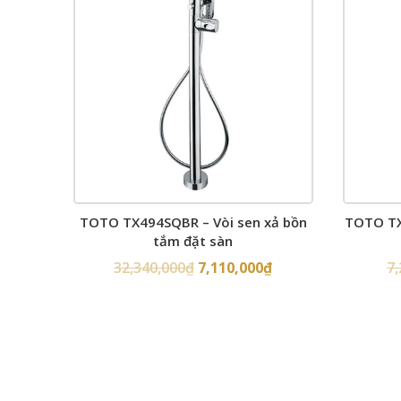
TOTO TX494SQBR – Vòi sen xả bồn
TOTO TX
tắm đặt sàn
32,340,000
₫
7,110,000
₫
7