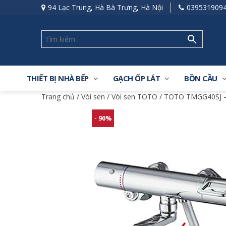
94 Lạc Trung, Hà Bà Trưng, Hà Nội
039531909
THIẾT BỊ NHÀ BẾP
GẠCH ỐP LÁT
BỒN CẦU
Trang chủ
/
Vòi sen
/
Vòi sen TOTO
/ TOTO TMGG40SJ – 
- 90%