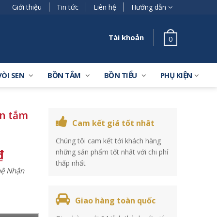
Giới thiệu
Tin tức
Liên hệ
Hướng dẫn
Tài khoản
0
VÒI SEN
BỒN TẮM
BỒN TIỂU
PHỤ KIỆN
en tắm
Cam kết giá tốt nhât
Chúng tôi cam kết tới khách hàng
₫
những sản phẩm tốt nhất với chi phí
thấp nhất
 hệ Nhận
Giao hàng toàn quốc