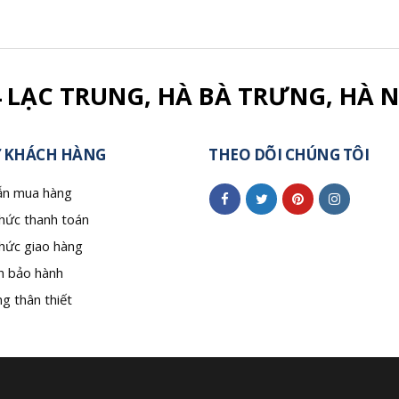
4 LẠC TRUNG, HÀ BÀ TRƯNG, HÀ N
 KHÁCH HÀNG
THEO DÕI CHÚNG TÔI
n mua hàng
hức thanh toán
hức giao hàng
h bảo hành
g thân thiết