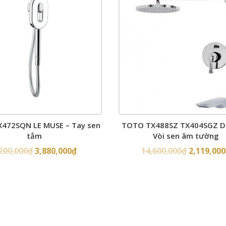
472SQN LE MUSE – Tay sen
TOTO TX488SZ TX404SGZ D
tắm
Vòi sen âm tường
,200,000
₫
3,880,000
₫
14,600,000
₫
2,119,000