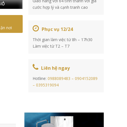
Giao hàng với 64 tỉnh thành với giá
IỎ
cước hợp lý và cạnh tranh cao
tận nơi
Phục vụ 12/24
Thời gian làm việc từ 8h – 17h30
Làm việc từ T2 – T7
Liên hệ ngay
Hotline:
0988089483 –
0904152089
–
0395319094