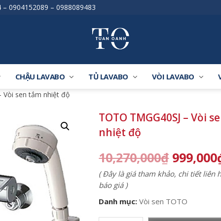
4
–
0904152089
–
0988089483
CHẬU LAVABO
TỦ LAVABO
VÒI LAVABO
Vòi sen tắm nhiệt độ
TOTO TMGG40SJ – Vòi s
nhiệt độ
10,270,000
₫
999,000
( Đây là giá tham khảo, chi tiết liên
báo giá )
Danh mục:
Vòi sen TOTO