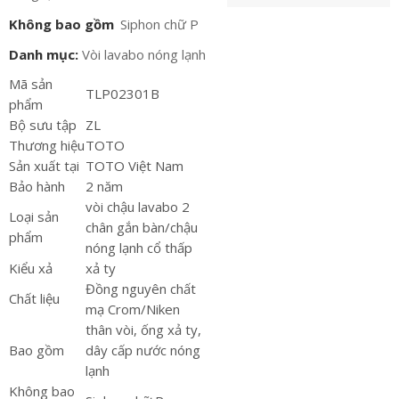
Không bao gồm
Siphon chữ P
Danh mục:
Vòi lavabo nóng lạnh
Mã sản
TLP02301B
phẩm
Bộ sưu tập
ZL
Thương hiệu
TOTO
Sản xuất tại
TOTO Việt Nam
Bảo hành
2 năm
vòi chậu lavabo 2
Loại sản
chân gắn bàn/chậu
phẩm
nóng lạnh cổ thấp
Kiểu xả
xả ty
Đồng nguyên chất
Chất liệu
mạ Crom/Niken
thân vòi, ống xả ty,
Bao gồm
dây cấp nước nóng
lạnh
Không bao