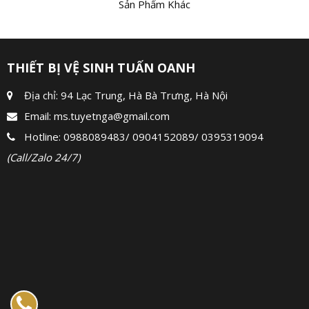
Sản Phẩm Khác
THIẾT BỊ VỆ SINH TUẤN OANH
Địa chỉ: 94 Lạc Trung, Hà Bà Trưng, Hà Nội
Email:
ms.tuyetnga@gmail.com
Hotline:
0988089483
/
0904152089
/
0395319094
(Call/Zalo 24/7)