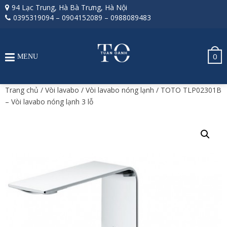
94 Lạc Trung, Hà Bà Trưng, Hà Nội
0395319094
–
0904152089
–
0988089483
0
MENU
Trang chủ
/
Vòi lavabo
/
Vòi lavabo nóng lạnh
/ TOTO TLP02301B
– Vòi lavabo nóng lạnh 3 lỗ