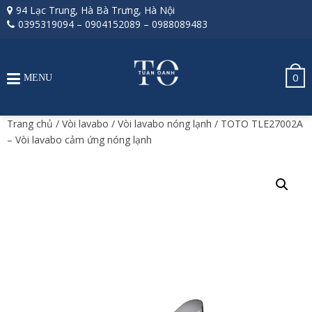
94 Lạc Trung, Hà Bà Trưng, Hà Nội
0395319094
–
0904152089
–
0988089483
0
MENU
Trang chủ
/
Vòi lavabo
/
Vòi lavabo nóng lạnh
/ TOTO TLE27002A
– Vòi lavabo cảm ứng nóng lạnh