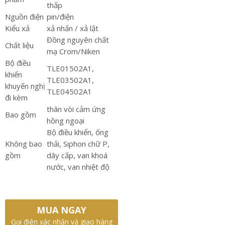
thấp
Nguồn điện
pin/điện
Kiểu xả
xả nhấn / xả lật
Đồng nguyên chất
Chất liệu
mạ Crom/Niken
Bộ điều
TLE01502A1,
khiển
TLE03502A1,
khuyến nghị
TLE04502A1
đi kèm
thân vòi cảm ứng
Bao gồm
hồng ngoại
Bộ điều khiển, ống
Không bao
thải, Siphon chữ P,
gồm
dây cấp, van khoá
nước, van nhiệt độ
MUA NGAY
Gọi điện xác nhận và giao hàng