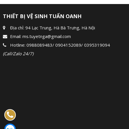
THIẾT BỊ VỆ SINH TUẤN OANH
Địa chỉ: 94 Lạc Trung, Hà Bà Trưng, Hà Nội
Email:
ms.tuyetnga@gmail.com
Hotline:
0988089483
/
0904152089
/
0395319094
(Call/Zalo 24/7)