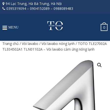
94 Lạc Trung, Hà Bà Trưng, Hà Nội
0395319094
–
0904152089
–
0988089483
0
MENU
Trang chủ
/
Vòi lavabo
/
Vòi lavabo nóng lạnh
/ TOTO TLE27002A
TLE04502A1 TLN01102A – Vòi lavabo cảm ứng nóng lạnh