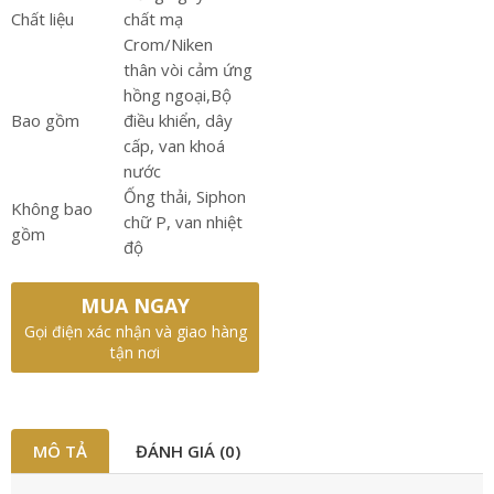
Chất liệu
chất mạ
Crom/Niken
thân vòi cảm ứng
hồng ngoại,Bộ
Bao gồm
điều khiển, dây
cấp, van khoá
nước
Ống thải, Siphon
Không bao
chữ P, van nhiệt
gồm
độ
MUA NGAY
Gọi điện xác nhận và giao hàng
tận nơi
MÔ TẢ
ĐÁNH GIÁ (0)