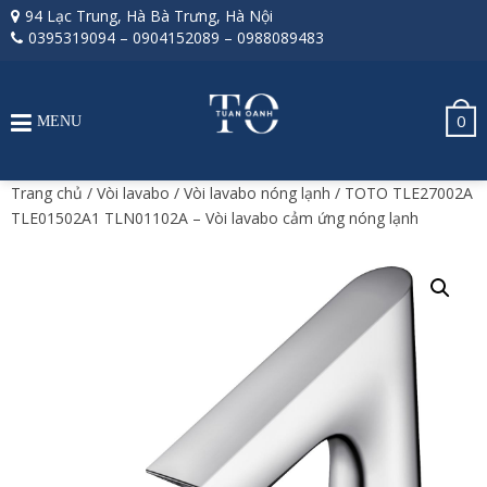
94 Lạc Trung, Hà Bà Trưng, Hà Nội
0395319094
–
0904152089
–
0988089483
0
MENU
Trang chủ
/
Vòi lavabo
/
Vòi lavabo nóng lạnh
/ TOTO TLE27002A
TLE01502A1 TLN01102A – Vòi lavabo cảm ứng nóng lạnh