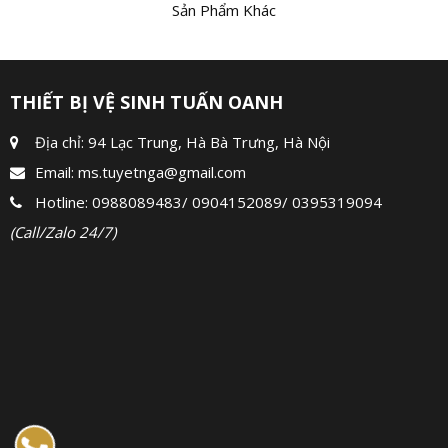
Sản Phẩm Khác
THIẾT BỊ VỆ SINH TUẤN OANH
Địa chỉ: 94 Lạc Trung, Hà Bà Trưng, Hà Nội
Email:
ms.tuyetnga@gmail.com
Hotline:
0988089483
/
0904152089
/
0395319094
(Call/Zalo 24/7)