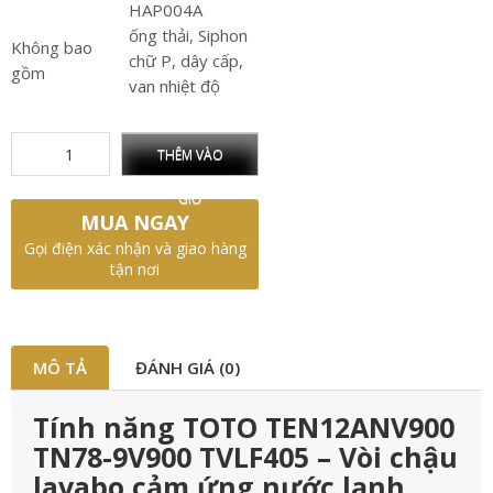
HAP004A
ống thải, Siphon
Không bao
chữ P, dây cấp,
gồm
van nhiệt độ
THÊM VÀO
GIỎ
MUA NGAY
Gọi điện xác nhận và giao hàng
tận nơi
MÔ TẢ
ĐÁNH GIÁ (0)
Tính năng TOTO TEN12ANV900
TN78-9V900 TVLF405 – Vòi chậu
lavabo cảm ứng nước lạnh