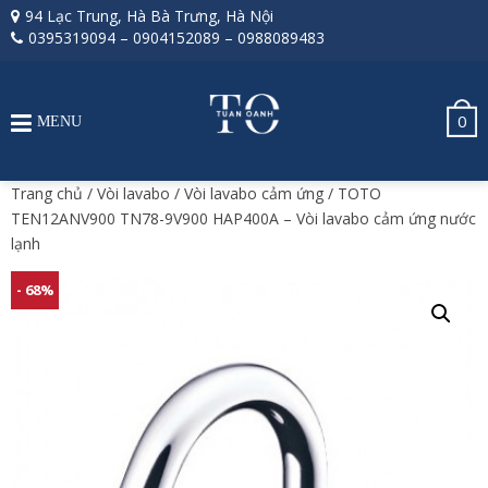
94 Lạc Trung, Hà Bà Trưng, Hà Nội
0395319094
–
0904152089
–
0988089483
0
MENU
Trang chủ
/
Vòi lavabo
/
Vòi lavabo cảm ứng
/ TOTO
TEN12ANV900 TN78-9V900 HAP400A – Vòi lavabo cảm ứng nước
lạnh
- 68%