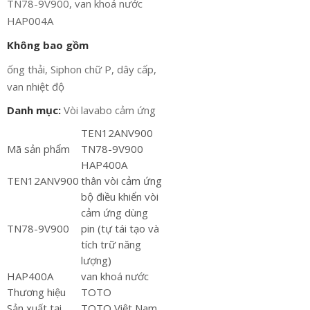
TN78-9V900, van khoá nước
HAP004A
Không bao gồm
ống thải, Siphon chữ P, dây cấp,
van nhiệt độ
Danh mục:
Vòi lavabo cảm ứng
TEN12ANV900
Mã sản phẩm
TN78-9V900
HAP400A
TEN12ANV900
thân vòi cảm ứng
bộ điều khiển vòi
cảm ứng dùng
TN78-9V900
pin (tự tái tạo và
tích trữ năng
lượng)
HAP400A
van khoá nước
Thương hiệu
TOTO
Sản xuất tại
TOTO Việt Nam