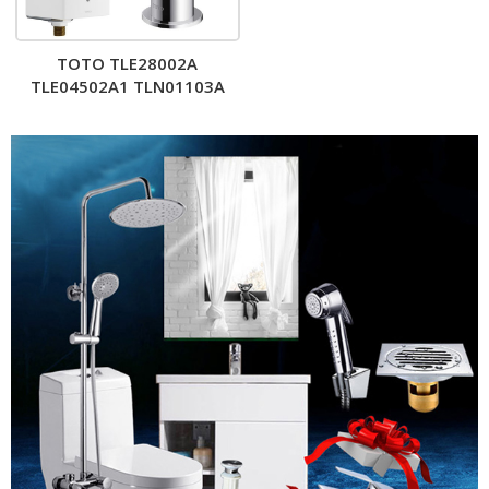
TOTO TLE28002A
TLE04502A1 TLN01103A
TLE05701A – Vòi lavabo
cảm ứng nóng lạnh