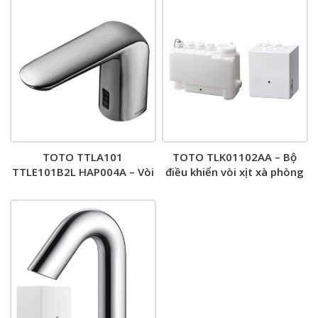
TOTO TTLA101
TOTO TLK01102AA – Bộ
TTLE101B2L HAP004A – Vòi
điều khiển vòi xịt xà phòng
lavabo cảm ứng nước lạnh
tự động