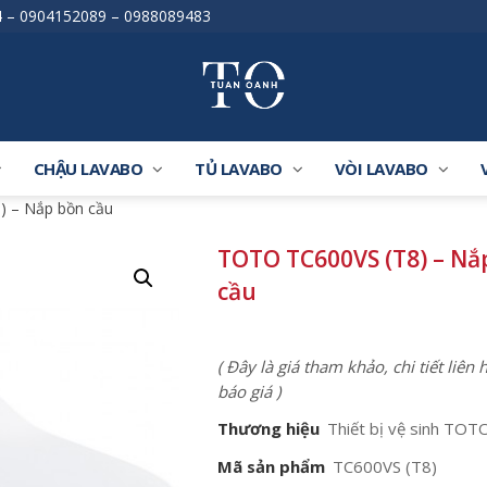
4
–
0904152089
–
0988089483
CHẬU LAVABO
TỦ LAVABO
VÒI LAVABO
) – Nắp bồn cầu
TOTO TC600VS (T8) – Nắ
cầu
( Đây là giá tham khảo, chi tiết liên
báo giá )
Thương hiệu
Thiết bị vệ sinh TOT
Mã sản phẩm
TC600VS (T8)