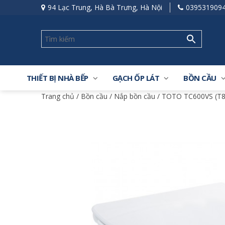
94 Lạc Trung, Hà Bà Trưng, Hà Nội
039531909
THIẾT BỊ NHÀ BẾP
GẠCH ỐP LÁT
BỒN CẦU
Trang chủ
/
Bồn cầu
/
Nắp bồn cầu
/ TOTO TC600VS (T8