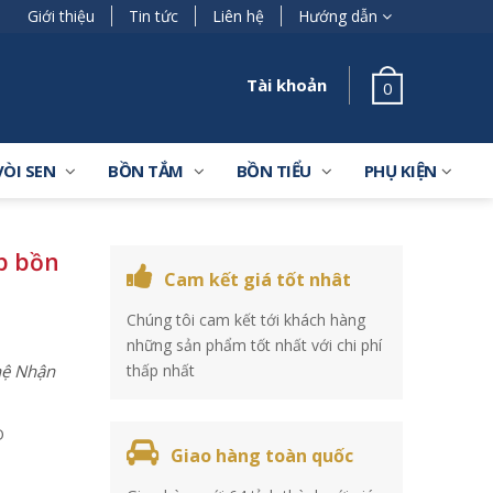
Giới thiệu
Tin tức
Liên hệ
Hướng dẫn
Tài khoản
0
VÒI SEN
BỒN TẮM
BỒN TIỂU
PHỤ KIỆN
p bồn
Cam kết giá tốt nhât
Chúng tôi cam kết tới khách hàng
những sản phẩm tốt nhất với chi phí
 hệ Nhận
thấp nhất
O
Giao hàng toàn quốc