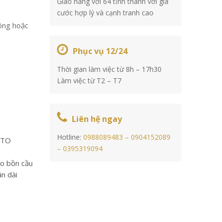
Giao hàng với 64 tỉnh thành với giá
cước hợp lý và cạnh tranh cao
ông hoặc
Phục vụ 12/24
Thời gian làm việc từ 8h – 17h30
Làm việc từ T2 – T7
Liên hệ ngay
Hotline:
0988089483 –
0904152089
TOTO
–
0395319094
ho bồn cầu
n dài