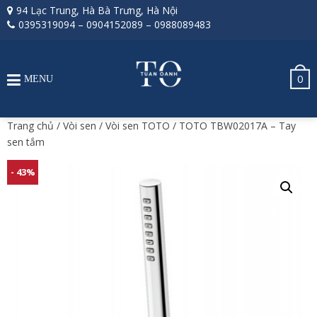
94 Lạc Trung, Hà Bà Trưng, Hà Nội
0395319094
–
0904152089
–
0988089483
0
MENU
Trang chủ
/
Vòi sen
/
Vòi sen TOTO
/ TOTO TBW02017A – Tay
sen tắm
- 43%