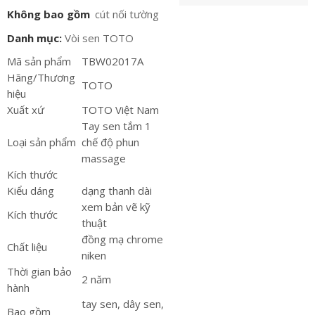
Không bao gồm
cút nối tường
Danh mục:
Vòi sen TOTO
Mã sản phẩm
TBW02017A
Hãng/Thương
TOTO
hiệu
Xuất xứ
TOTO Việt Nam
Tay sen tắm 1
Loại sản phẩm
chế độ phun
massage
Kích thước
Kiểu dáng
dạng thanh dài
xem bản vẽ kỹ
Kích thước
thuật
đồng mạ chrome
Chất liệu
niken
Thời gian bảo
2 năm
hành
tay sen, dây sen,
Bao gồm