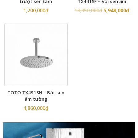
trượt sen tắm
TX441SF – Vòi sen âm
tường
1,200,000
₫
18,950,000
₫
5,948,000
₫
TOTO TX491SN – Bát sen
âm tường
4,860,000
₫