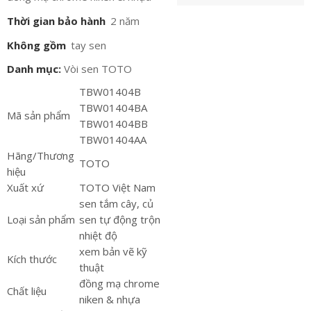
Thời gian bảo hành
2 năm
Không gồm
tay sen
Danh mục:
Vòi sen TOTO
TBW01404B
TBW01404BA
Mã sản phẩm
TBW01404BB
TBW01404AA
Hãng/Thương
TOTO
hiệu
Xuất xứ
TOTO Việt Nam
sen tắm cây, củ
Loại sản phẩm
sen tự động trộn
nhiệt độ
xem bản vẽ kỹ
Kích thước
thuật
đồng mạ chrome
Chất liệu
niken & nhựa