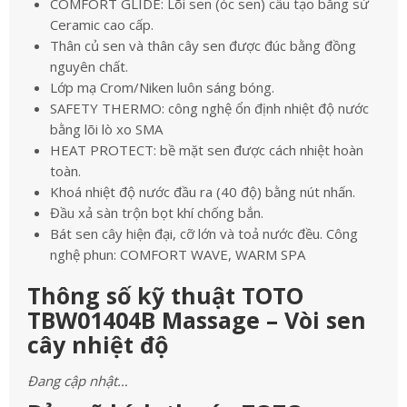
COMFORT GLIDE: Lõi sen (óc sen) cấu tạo bằng sứ
Ceramic cao cấp.
Thân củ sen và thân cây sen được đúc bằng đồng
nguyên chất.
Lớp mạ Crom/Niken luôn sáng bóng.
SAFETY THERMO: công nghệ ổn định nhiệt độ nước
bằng lõi lò xo SMA
HEAT PROTECT: bề mặt sen được cách nhiệt hoàn
toàn.
Khoá nhiệt độ nước đầu ra (40 độ) bằng nút nhấn.
Đầu xả sàn trộn bọt khí chống bắn.
Bát sen cây hiện đại, cỡ lớn và toả nước đều. Công
nghệ phun: COMFORT WAVE, WARM SPA
Thông số kỹ thuật TOTO
TBW01404B Massage – Vòi sen
cây nhiệt độ
Đang cập nhật…