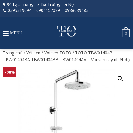
94 Lạc Trung, Hà Bà Trưng, Hà Nội
0395319094
–
0904152089
–
0988089483
0
MENU
Trang chủ
/
Vòi sen
/
Vòi sen TOTO
/ TOTO TBW01404B
TBW01404BA TBW01404BB TBW01404AA – Vòi sen cây nhiệt độ
- 70%