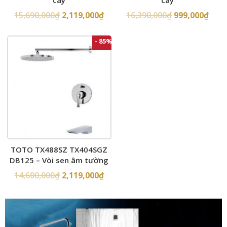
cây
cây
15,690,000
₫
2,119,000
₫
16,390,000
₫
999,000
₫
- 85%
TOTO TX488SZ TX404SGZ
DB125 – Vòi sen âm tường
14,600,000
₫
2,119,000
₫