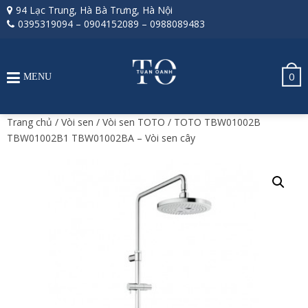
94 Lạc Trung, Hà Bà Trưng, Hà Nội
0395319094
–
0904152089
–
0988089483
0
MENU
Trang chủ
/
Vòi sen
/
Vòi sen TOTO
/ TOTO TBW01002B
TBW01002B1 TBW01002BA – Vòi sen cây