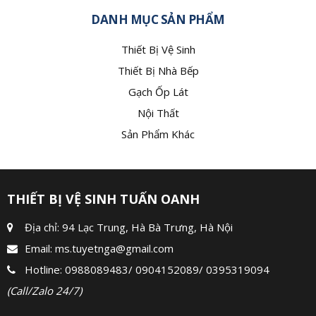
DANH MỤC SẢN PHẨM
Thiết Bị Vệ Sinh
Thiết Bị Nhà Bếp
Gạch Ốp Lát
Nội Thất
Sản Phẩm Khác
THIẾT BỊ VỆ SINH TUẤN OANH
Địa chỉ: 94 Lạc Trung, Hà Bà Trưng, Hà Nội
Email:
ms.tuyetnga@gmail.com
Hotline:
0988089483
/
0904152089
/
0395319094
(Call/Zalo 24/7)