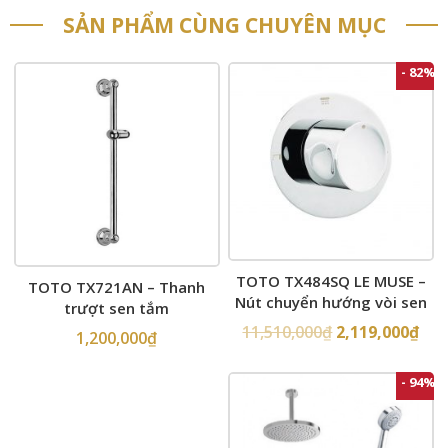
SẢN PHẨM CÙNG CHUYÊN MỤC
- 82%
TOTO TX484SQ LE MUSE –
TOTO TX721AN – Thanh
Nút chuyển hướng vòi sen
trượt sen tắm
âm tường
11,510,000
₫
2,119,000
₫
1,200,000
₫
- 94%