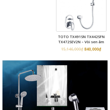
TOTO TX491SN TX442SFN
TX472SEV2N – Vòi sen âm
tường
15,146,000
₫
840,000
₫