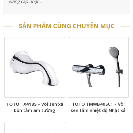
Đang cập nhật…
SẢN PHẨM CÙNG CHUYÊN MỤC
TOTO TX418S – Vòi sen xả
TOTO TMWB40SC1 – Vòi
bồn tắm âm tường
sen tắm nhiệt độ Nhật xả
bồn