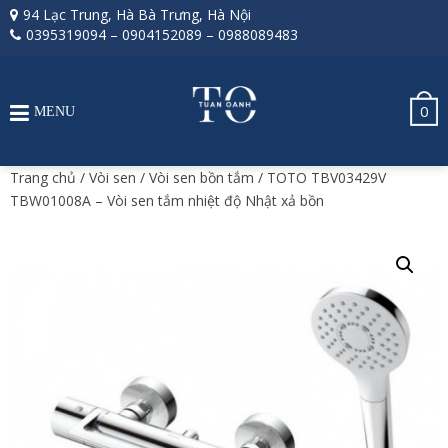
94 Lạc Trung, Hà Bà Trưng, Hà Nội
0395319094
–
0904152089
–
0988089483
0
MENU
Trang chủ
/
Vòi sen
/
Vòi sen bồn tắm
/ TOTO TBV03429V
TBW01008A – Vòi sen tắm nhiệt độ Nhật xả bồn