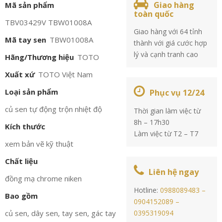
Giao hàng
Mã sản phẩm
toàn quốc
TBV03429V TBW01008A
Giao hàng với 64 tỉnh
Mã tay sen
TBW01008A
thành với giá cước hợp
lý và cạnh tranh cao
Hãng/Thương hiệu
TOTO
Xuất xứ
TOTO Việt Nam
Loại sản phẩm
Phục vụ 12/24
củ sen tự động trộn nhiệt độ
Thời gian làm việc từ
8h – 17h30
Kích thước
Làm việc từ T2 – T7
xem bản vẽ kỹ thuật
Chất liệu
Liên hệ ngay
đồng mạ chrome niken
Hotline:
0988089483 –
Bao gồm
0904152089 –
củ sen, dây sen, tay sen, gác tay
0395319094