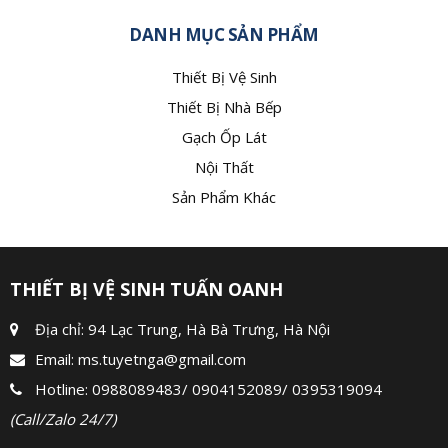
DANH MỤC SẢN PHẨM
Thiết Bị Vệ Sinh
Thiết Bị Nhà Bếp
Gạch Ốp Lát
Nội Thất
Sản Phẩm Khác
THIẾT BỊ VỆ SINH TUẤN OANH
Địa chỉ: 94 Lạc Trung, Hà Bà Trưng, Hà Nội
Email:
ms.tuyetnga@gmail.com
Hotline:
0988089483
/
0904152089
/
0395319094
(Call/Zalo 24/7)