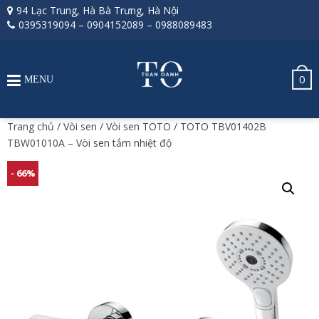
94 Lạc Trung, Hà Bà Trưng, Hà Nội
0395319094
–
0904152089
–
0988089483
0
MENU
Trang chủ
/
Vòi sen
/
Vòi sen TOTO
/ TOTO TBV01402B
TBW01010A – Vòi sen tắm nhiệt độ
- 66%