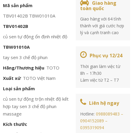
Giao hàng
Mã sản phẩm
toàn quốc
TBV01402B TBW01010A
Giao hàng với 64 tỉnh
thành với giá cước hợp
TBV01402B
lý và cạnh tranh cao
củ sen tự động ổn định nhiệt độ
TBW01010A
Phục vụ 12/24
tay sen 3 chế độ phun
Thời gian làm việc từ
Hãng/Thương hiệu
TOTO
8h – 17h30
Xuất xứ
TOTO Việt Nam
Làm việc từ T2 – T7
Loại sản phẩm
củ sen tự động trộn nhiệt độ kết
Liên hệ ngay
hợp tay sen 3 chế độ phun
massage
Hotline:
0988089483 –
0904152089 –
Kích thước
0395319094