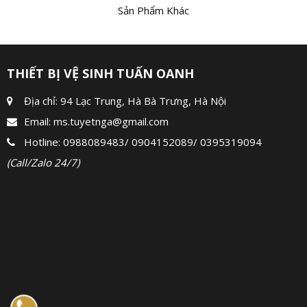
Sản Phẩm Khác
THIẾT BỊ VỆ SINH TUẤN OANH
Địa chỉ: 94 Lạc Trung, Hà Bà Trưng, Hà Nội
Email:
ms.tuyetnga@gmail.com
Hotline:
0988089483
/
0904152089
/
0395319094
(Call/Zalo 24/7)