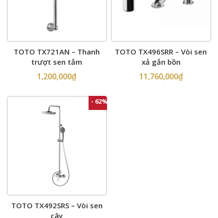
TOTO TX721AN – Thanh
TOTO TX496SRR – Vòi sen
trượt sen tắm
xả gắn bồn
1,200,000
₫
11,760,000
₫
- 62%
TOTO TX492SRS – Vòi sen
cây