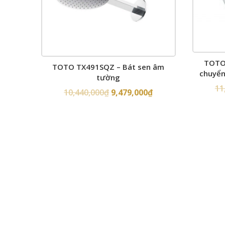
TOTO
TOTO TX491SQZ – Bát sen âm
chuyển
tường
11
10,440,000
₫
9,479,000
₫