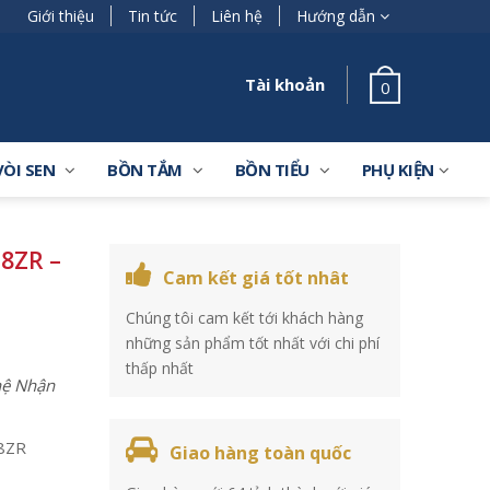
Giới thiệu
Tin tức
Liên hệ
Hướng dẫn
Tài khoản
0
VÒI SEN
BỒN TẮM
BỒN TIỂU
PHỤ KIỆN
8ZR –
Cam kết giá tốt nhât
Chúng tôi cam kết tới khách hàng
những sản phẩm tốt nhất với chi phí
thấp nhất
 hệ Nhận
8ZR
Giao hàng toàn quốc