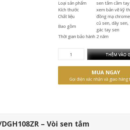
Loại sản phẩm
sen tắm cầm tay
Kích thước
xem bản vẽ kỹ t
Chất liệu
đồng mạ chrome
củ sen, dây sen,
Bao gồm
gác tay sen
Thời gian bảo hành
2 năm
THÊM VÀO G
MUA NGAY
Gọi điện xác nhận và giao hàng 
/DGH108ZR – Vòi sen tắm