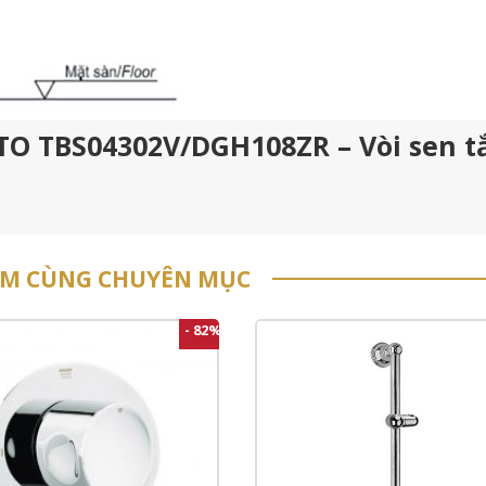
OTO TBS04302V/DGH108ZR – Vòi sen 
ẨM CÙNG CHUYÊN MỤC
- 82%