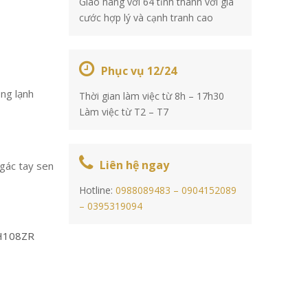
Giao hàng với 64 tỉnh thành với giá
cước hợp lý và cạnh tranh cao
Phục vụ 12/24
ng lạnh
Thời gian làm việc từ 8h – 17h30
Làm việc từ T2 – T7
Liên hệ ngay
 gác tay sen
Hotline:
0988089483 –
0904152089
–
0395319094
H108ZR