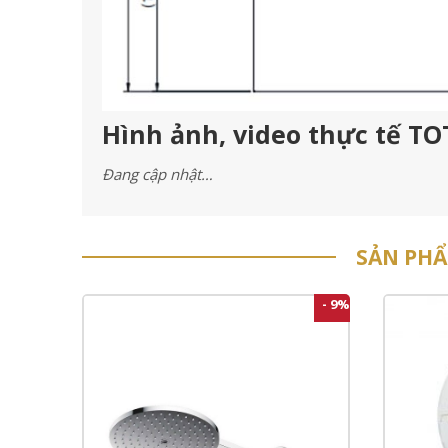
Hình ảnh, video thực tế T
Đang cập nhật…
SẢN PH
- 9%