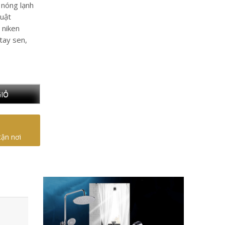
 nóng lạnh
huật
 niken
 tay sen,
IỎ
tận nơi