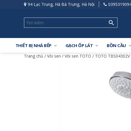
94 Lạc Trung, Hà Bà Trưng, Hà Nội
039531909
THIẾT BỊ NHÀ BẾP
GẠCH ỐP LÁT
BỒN CẦU
Trang chủ
/
Vòi sen
/
Vòi sen TOTO
/ TOTO TBS04302V 