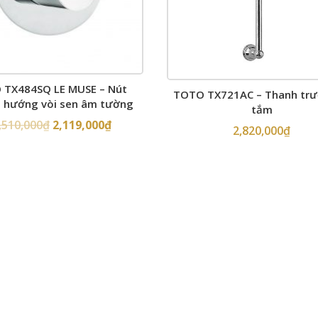
 TX484SQ LE MUSE – Nút
TOTO TX721AC – Thanh trư
 hướng vòi sen âm tường
tắm
,510,000
₫
2,119,000
₫
2,820,000
₫