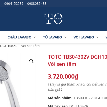
4
–
0904152089
–
0988089483
CHẬU LAVABO
TỦ LAVABO
VÒI LAVABO
DGH108ZR – Vòi sen tắm
TOTO TBS04302V DGH10
Vòi sen tắm
3,720,000
₫
( Đây là giá tham khảo, chi tiết liên
báo giá )
Mã sản phẩm
TBS04302V DGH10
Mã tay sen
DGH108ZR