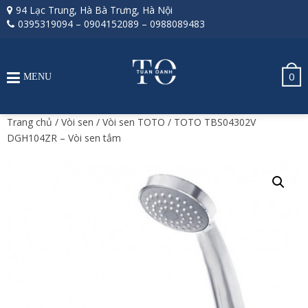
94 Lạc Trung, Hà Bà Trưng, Hà Nội
0395319094
–
0904152089
–
0988089483
0
MENU
Trang chủ
/
Vòi sen
/
Vòi sen TOTO
/ TOTO TBS04302V
DGH104ZR – Vòi sen tắm