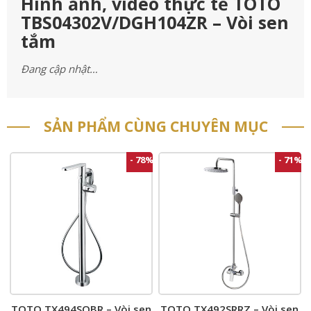
Hình ảnh, video thực tế TOTO
TBS04302V/DGH104ZR – Vòi sen
tắm
Đang cập nhật…
SẢN PHẨM CÙNG CHUYÊN MỤC
- 78%
- 71%
TOTO TX494SQBR – Vòi sen
TOTO TX492SRRZ – Vòi sen