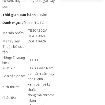
củ sen, dây sen, tay sen, gác tay
sen
Thời gian bảo hành
2 năm
Danh mục:
Vòi sen TOTO
TBS04302V
Mã sản phẩm
DGH104ZR
Mã tay sen
DGH104ZR
Thuộc bộ sưu
LF
tập
Hãng/Thương
TOTO
hiệu
Xuất xứ
TOTO Việt Nam
sen tắm cầm tay
Loại sản phẩm
nóng lạnh
xem bản vẽ kỹ
Kích thước
thuật
đồng mạ chrome
Chất liệu
niken