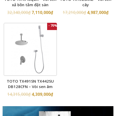
xả bồn tắm đặt sàn
cây
32,340,000
₫
7,110,000
₫
17,210,000
₫
4,987,000
₫
- 70%
TOTO TX491SN TX442SU
DB128CFN – Vòi sen âm
tường
14,315,000
₫
4,309,000
₫