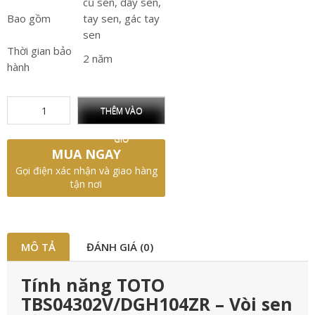
củ sen, dây sen,
Bao gồm
tay sen, gác tay
sen
Thời gian bảo
2 năm
hành
THÊM VÀO
GIỎ
MUA NGAY
Gọi điện xác nhận và giao hàng
tận nơi
MÔ TẢ
ĐÁNH GIÁ (0)
Tính năng TOTO
TBS04302V/DGH104ZR – Vòi sen