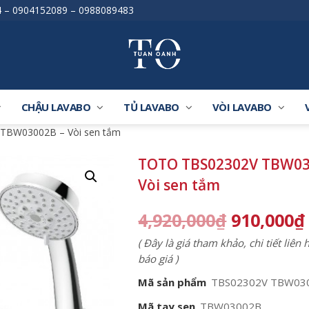
4
–
0904152089
–
0988089483
CHẬU LAVABO
TỦ LAVABO
VÒI LAVABO
TBW03002B – Vòi sen tắm
TOTO TBS02302V TBW03
Vòi sen tắm
4,920,000
₫
910,000
₫
( Đây là giá tham khảo, chi tiết liên
báo giá )
Mã sản phẩm
TBS02302V TBW03
Mã tay sen
TBW03002B