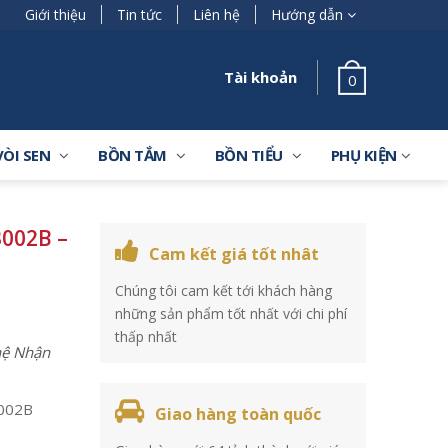
Giới thiệu
Tin tức
Liên hệ
Hướng dẫn
Tài khoản
0
VÒI SEN
BỒN TẮM
BỒN TIỂU
PHỤ KIỆN
002B –
Cam kết giá tốt nhât
Chúng tôi cam kết tới khách hàng
những sản phẩm tốt nhất với chi phí
thấp nhất
 hệ Nhận
002B
Giao hàng toàn quốc