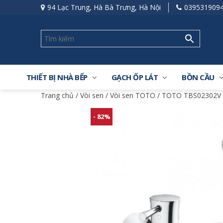
94 Lạc Trung, Hà Bà Trưng, Hà Nội
039531909
THIẾT BỊ NHÀ BẾP
GẠCH ỐP LÁT
BỒN CẦU
Trang chủ
/
Vòi sen
/
Vòi sen TOTO
/ TOTO TBS02302V 
- 82%