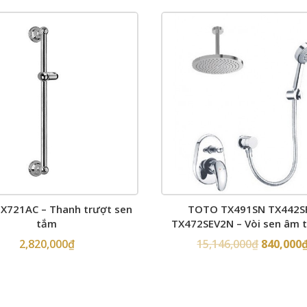
X721AC – Thanh trượt sen
TOTO TX491SN TX442S
tắm
TX472SEV2N – Vòi sen âm 
2,820,000
₫
15,146,000
₫
840,000