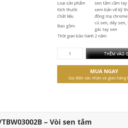
Loại sản phẩm
sen tắm cầm tay
Kích thước
xem bản vẽ kỹ th
Chất liệu
đồng mạ chrome 
củ sen, dây sen, 
Bao gồm
gác tay sen
Thời gian bảo hành
2 năm
THÊM VÀO G
MUA NGAY
Gọi điện xác nhận và giao hàng 
/TBW03002B – Vòi sen tắm