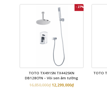
- 27%
TOTO TX491SN TX442SKN
TOTO T
DB128CFN – Vòi sen âm tường
16,850,000
₫
12,299,000
₫