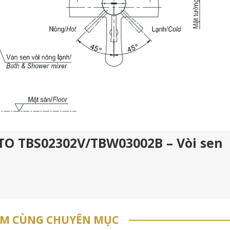
OTO TBS02302V/TBW03002B – Vòi sen
ẨM CÙNG CHUYÊN MỤC