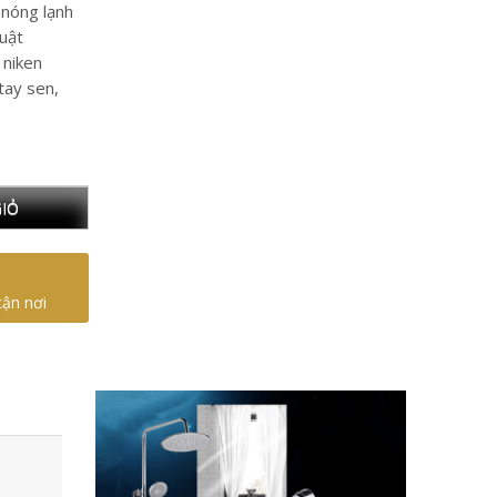
 nóng lạnh
uật
niken
tay sen,
IỎ
tận nơi