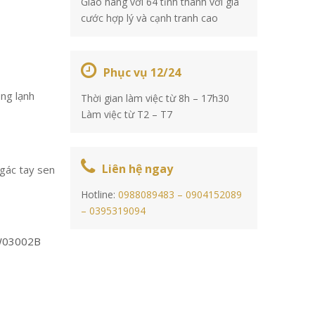
Giao hàng với 64 tỉnh thành với giá
cước hợp lý và cạnh tranh cao
Phục vụ 12/24
ng lạnh
Thời gian làm việc từ 8h – 17h30
Làm việc từ T2 – T7
Liên hệ ngay
 gác tay sen
Hotline:
0988089483 –
0904152089
–
0395319094
W03002B