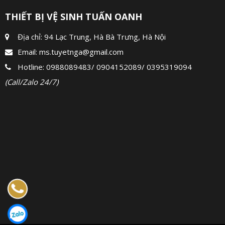
THIẾT BỊ VỆ SINH TUẤN OANH
Địa chỉ: 94 Lạc Trung, Hà Bà Trưng, Hà Nội
Email:
ms.tuyetnga@gmail.com
Hotline:
0988089483
/
0904152089
/
0395319094
(Call/Zalo 24/7)