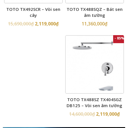
TOTO TX488SQZ – Bát sen
TOTO TX492SCR – Vòi sen
âm tường
cây
11,360,000
₫
15,690,000
₫
2,119,000
₫
- 85%
TOTO TX488SZ TX404SGZ
DB125 – Vòi sen âm tường
14,600,000
₫
2,119,000
₫