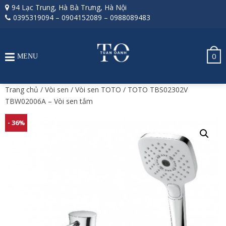
94 Lạc Trung, Hà Bà Trưng, Hà Nội
0395319094
–
0904152089
–
0988089483
0
MENU
Trang chủ
/
Vòi sen
/
Vòi sen TOTO
/ TOTO TBS02302V
TBW02006A – Vòi sen tắm
- 36%