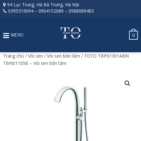
94 Lạc Trung, Hà Bà Trưng, Hà Nội
0395319094
–
0904152089
–
0988089483
0
MENU
Trang chủ
/
Vòi sen
/
Vòi sen bồn tắm
/ TOTO TBP01301ABN
TBN01105B – Vòi sen bồn tắm