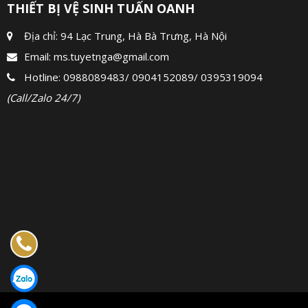
THIẾT BỊ VỆ SINH TUẤN OANH
Địa chỉ: 94 Lạc Trung, Hà Bà Trưng, Hà Nội
Email:
ms.tuyetnga@gmail.com
Hotline:
0988089483
/
0904152089
/
0395319094
(Call/Zalo 24/7)