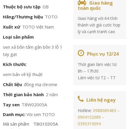
Giao hàng
Thuộc bộ sưu tập
GB
toàn quốc
Hãng/Thương hiệu
TOTO
Giao hàng với 64 tỉnh
thành với giá cước hợp
Xuất xứ
TOTO Việt Nam
lý và cạnh tranh cao
Loại sản phẩm
sen xả bồn tắm gắn bồn 3 lỗ 1
Phục vụ 12/24
tay gạt
Kích thước
Thời gian làm việc từ
8h – 17h30
xem bản vẽ kỹ thuật
Làm việc từ T2 – T7
Chất liệu
đồng mạ chrome
Thời gian bảo hành
2 năm
Liên hệ ngay
Tay sen
TBW02005A
Hotline:
0988089483 –
Danh mục:
Vòi sen TOTO
0904152089 –
Mã sản phẩm
TBG10305A
0395319094