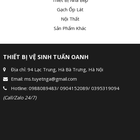
Gạch Ốp Lát
Nội Thất
Sản Phẩm Khác
THIẾT BỊ VỆ SINH TUẤN OANH
Địa chỉ: 94 Lạc Trung, Hà Bà Trưng, Hà Nội
Email:
ms.tuyetnga@gmail.com
Hotline:
0988089483
/
0904152089
/
0395319094
(Call/Zalo 24/7)