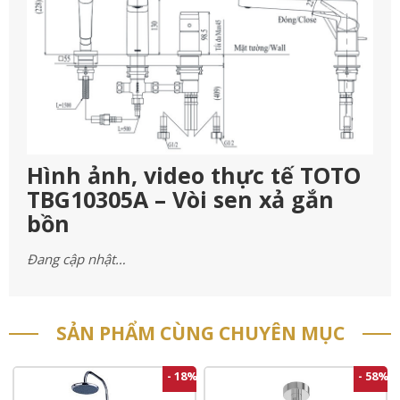
Hình ảnh, video thực tế TOTO
TBG10305A – Vòi sen xả gắn
bồn
Đang cập nhật…
SẢN PHẨM CÙNG CHUYÊN MỤC
- 18%
- 58%