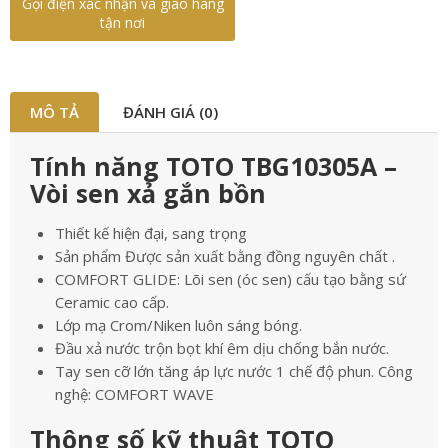
Gọi điện xác nhận và giao hàng
tận nơi
MÔ TẢ
ĐÁNH GIÁ (0)
Tính năng TOTO TBG10305A –
Vòi sen xả gắn bồn
Thiết kế hiện đại, sang trọng
Sản phẩm Được sản xuất bằng đồng nguyên chất .
COMFORT GLIDE: Lõi sen (óc sen) cấu tạo bằng sứ
Ceramic cao cấp.
Lớp mạ Crom/Niken luôn sáng bóng.
Đầu xả nước trộn bọt khí êm dịu chống bắn nước.
Tay sen cỡ lớn tăng áp lực nước 1 chế độ phun. Công
nghệ: COMFORT WAVE
Thông số kỹ thuật TOTO