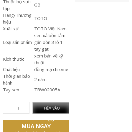
Thuộc bộ sưu
GB
tập
Hãng/Thương
TOTO
hiệu
Xuất xứ
TOTO Việt Nam
sen xả bồn tắm
Loại sản phẩm
gắn bồn 3 lỗ 1
tay gạt
xem bản vẽ kỹ
Kích thước
thuật
Chất liệu
đồng mạ chrome
Thời gian bảo
2 năm
hành
Tay sen
TBW02005A
THÊM VÀO
GIỎ
MUA NGAY