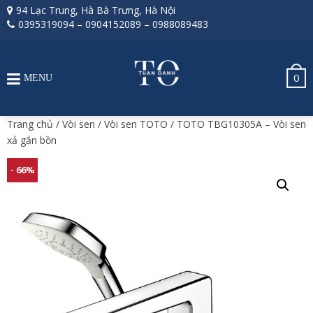
94 Lạc Trung, Hà Bà Trưng, Hà Nội
0395319094
–
0904152089
–
0988089483
0
MENU
Trang chủ
/
Vòi sen
/
Vòi sen TOTO
/ TOTO TBG10305A – Vòi sen
xả gắn bồn
- 66%