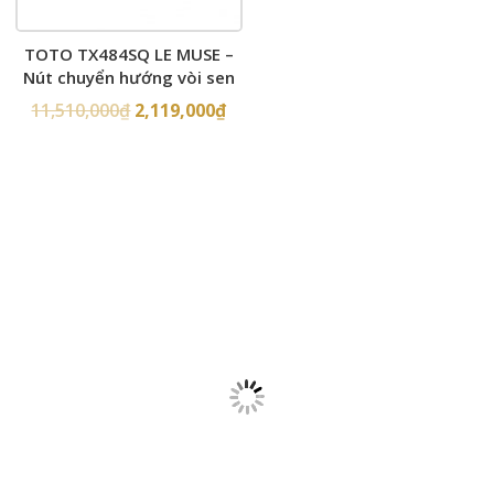
TOTO TX484SQ LE MUSE –
Nút chuyển hướng vòi sen
âm tường
11,510,000
₫
2,119,000
₫