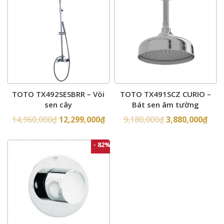
TOTO TX492SESBRR – Vòi
TOTO TX491SCZ CURIO –
sen cây
Bát sen âm tường
14,960,000
₫
12,299,000
₫
9,180,000
₫
3,880,000
₫
- 82%