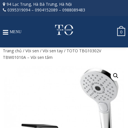
94 Lạc Trung, Hà Bà Trưng, Hà Nội
0395319094
–
0904152089
–
0988089483
0
MENU
Trang chủ
/
Vòi sen
/
Vòi sen tay
/ TOTO TBG10302V
TBW01010A – Vòi sen tắm