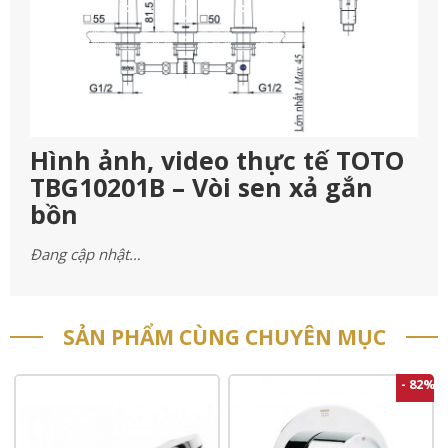
Hình ảnh, video thực tế TOTO
TBG10201B – Vòi sen xả gắn
bồn
Đang cập nhật…
SẢN PHẨM CÙNG CHUYÊN MỤC
- 82%