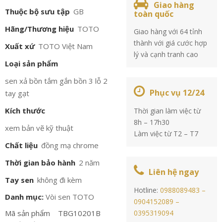
Giao hàng
Thuộc bộ sưu tập
GB
toàn quốc
Hãng/Thương hiệu
TOTO
Giao hàng với 64 tỉnh
thành với giá cước hợp
Xuất xứ
TOTO Việt Nam
lý và cạnh tranh cao
Loại sản phẩm
sen xả bồn tắm gắn bồn 3 lỗ 2
Phục vụ 12/24
tay gạt
Kích thước
Thời gian làm việc từ
8h – 17h30
xem bản vẽ kỹ thuật
Làm việc từ T2 – T7
Chất liệu
đồng mạ chrome
Thời gian bảo hành
2 năm
Liên hệ ngay
Tay sen
không đi kèm
Hotline:
0988089483 –
Danh mục:
Vòi sen TOTO
0904152089 –
Mã sản phẩm
TBG10201B
0395319094