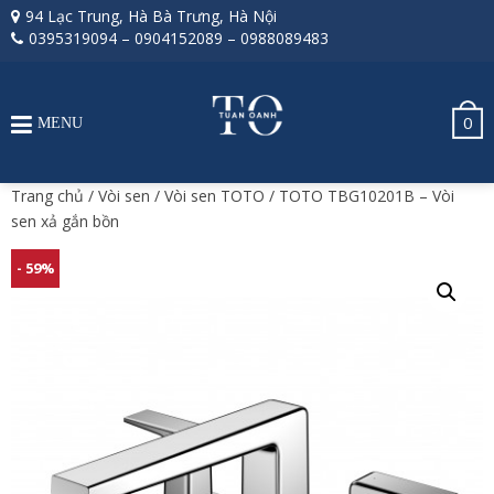
94 Lạc Trung, Hà Bà Trưng, Hà Nội
0395319094
–
0904152089
–
0988089483
0
MENU
Trang chủ
/
Vòi sen
/
Vòi sen TOTO
/ TOTO TBG10201B – Vòi
sen xả gắn bồn
- 59%