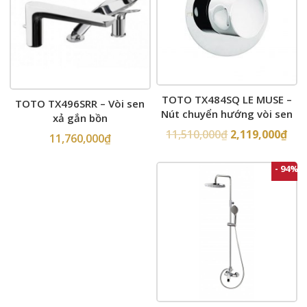
TOTO TX484SQ LE MUSE –
TOTO TX496SRR – Vòi sen
Nút chuyển hướng vòi sen
xả gắn bồn
âm tường
11,510,000
₫
2,119,000
₫
11,760,000
₫
- 94%