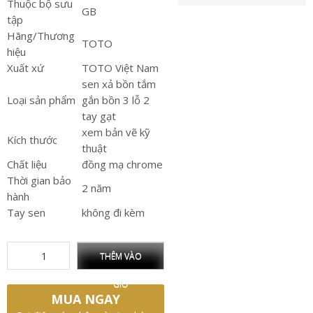
Thuộc bộ sưu
GB
tập
Hãng/Thương
TOTO
hiệu
Xuất xứ
TOTO Việt Nam
sen xả bồn tắm
Loại sản phẩm
gắn bồn 3 lỗ 2
tay gạt
xem bản vẽ kỹ
Kích thước
thuật
Chất liệu
đồng mạ chrome
Thời gian bảo
2 năm
hành
Tay sen
không đi kèm
THÊM VÀO
GIỎ
MUA NGAY