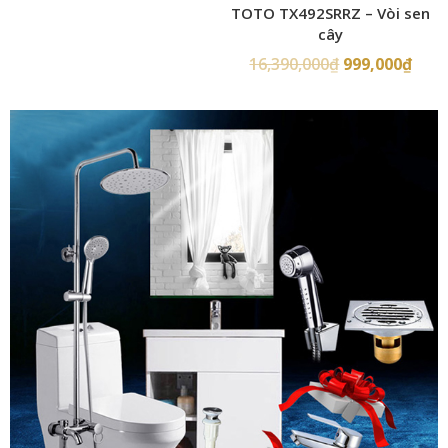
TOTO TX492SRRZ – Vòi sen
cây
16,390,000
₫
999,000
₫