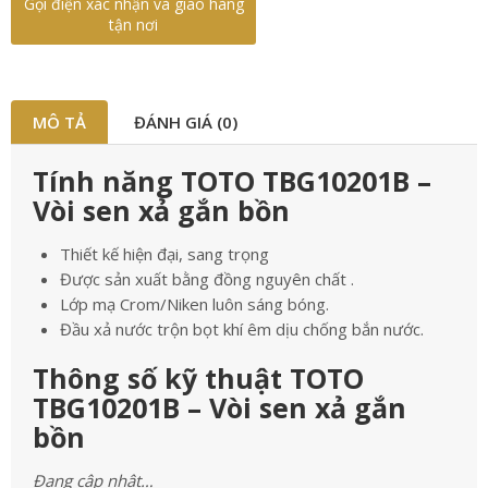
Gọi điện xác nhận và giao hàng
tận nơi
MÔ TẢ
ĐÁNH GIÁ (0)
Tính năng TOTO TBG10201B –
Vòi sen xả gắn bồn
Thiết kế hiện đại, sang trọng
Được sản xuất bằng đồng nguyên chất .
Lớp mạ Crom/Niken luôn sáng bóng.
Đầu xả nước trộn bọt khí êm dịu chống bắn nước.
Thông số kỹ thuật TOTO
TBG10201B – Vòi sen xả gắn
bồn
Đang cập nhật…