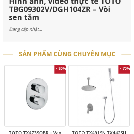
Hình ảnh, video thực tế TOTO
TBG09302V/DGH104ZR – Vòi
sen tắm
Đang cập nhật…
SẢN PHẨM CÙNG CHUYÊN MỤC
- 80%
- 70%
TOTO TX473SQBR – Van
TOTO TX491SN TX442SU