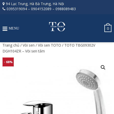
94 Lạc Trung, Hà Bà Trưng, Hà Nội
0395319094
–
0904152089
–
0988089483
0
MENU
Trang chủ
/
Vòi sen
/
Vòi sen TOTO
/ TOTO TBG09302V
DGH104ZR – Vòi sen tắm
- 68%