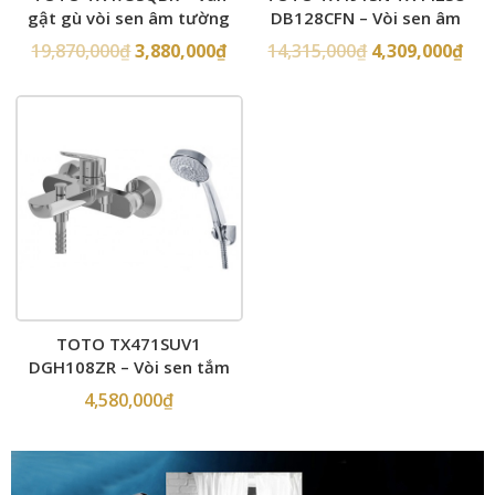
gật gù vòi sen âm tường
DB128CFN – Vòi sen âm
tường
19,870,000
₫
3,880,000
₫
14,315,000
₫
4,309,000
₫
TOTO TX471SUV1
DGH108ZR – Vòi sen tắm
4,580,000
₫