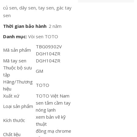
củ sen, dây sen, tay sen, gác tay
sen
Thời gian bảo hành
2 năm
Danh mục:
Vòi sen TOTO
TBG09302V
Mã sản phẩm
DGH104ZR
Mã tay sen
DGH104ZR
Thuộc bộ sưu
GM
tập
Hãng/Thương
TOTO
hiệu
Xuất xứ
TOTO Việt Nam
sen tắm cầm tay
Loại sản phẩm
nóng lạnh
xem bản vẽ kỹ
Kích thước
thuật
đồng mạ chrome
Chất liệu