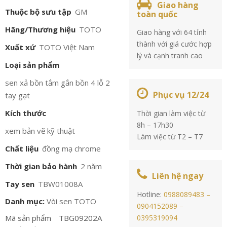
Giao hàng
Thuộc bộ sưu tập
GM
toàn quốc
Hãng/Thương hiệu
TOTO
Giao hàng với 64 tỉnh
thành với giá cước hợp
Xuất xứ
TOTO Việt Nam
lý và cạnh tranh cao
Loại sản phẩm
sen xả bồn tắm gắn bồn 4 lỗ 2
Phục vụ 12/24
tay gạt
Kích thước
Thời gian làm việc từ
8h – 17h30
xem bản vẽ kỹ thuật
Làm việc từ T2 – T7
Chất liệu
đồng mạ chrome
Thời gian bảo hành
2 năm
Liên hệ ngay
Tay sen
TBW01008A
Hotline:
0988089483 –
Danh mục:
Vòi sen TOTO
0904152089 –
Mã sản phẩm
TBG09202A
0395319094