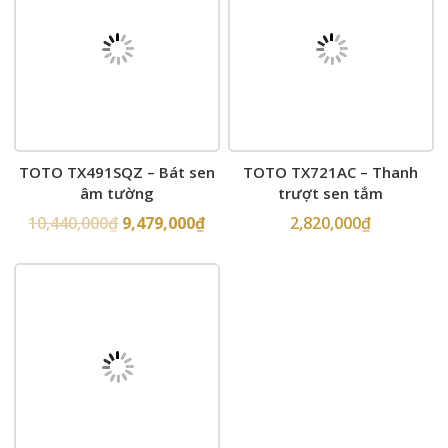
TOTO TX491SQZ – Bát sen
TOTO TX721AC – Thanh
âm tường
trượt sen tắm
10,440,000
₫
9,479,000
₫
2,820,000
₫