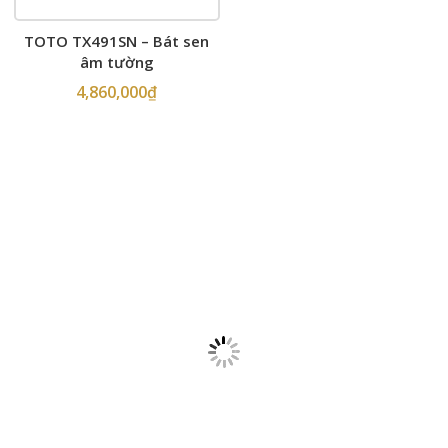
TOTO TX491SN – Bát sen
âm tường
4,860,000
₫