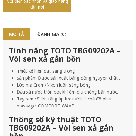
Gọi điện xác nhận và giao hàng
tận nơi
MÔ TẢ
ĐÁNH GIÁ (0)
Tính năng TOTO TBG09202A –
Vòi sen xả gắn bồn
Thiết kế hiện đại, sang trọng
Sản phẩm Được sản xuất bằng đồng nguyên chất .
Lớp mạ Crom/Niken luôn sáng bóng.
Đầu xả nước trộn bọt khí êm dịu chống bắn nước.
Tay sen cỡ lớn tăng áp lực nước 1 chế độ phun.
massage: COMFORT WAVE
Thông số kỹ thuật TOTO
TBG09202A – Vòi sen xả gắn
bồn