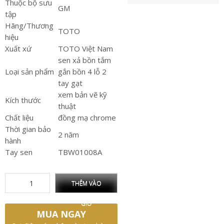
Thuộc bộ sưu
GM
tập
Hãng/Thương
TOTO
hiệu
Xuất xứ
TOTO Việt Nam
sen xả bồn tắm
Loại sản phẩm
gắn bồn 4 lỗ 2
tay gạt
xem bản vẽ kỹ
Kích thước
thuật
Chất liệu
đồng mạ chrome
Thời gian bảo
2 năm
hành
Tay sen
TBW01008A
THÊM VÀO
GIỎ
MUA NGAY