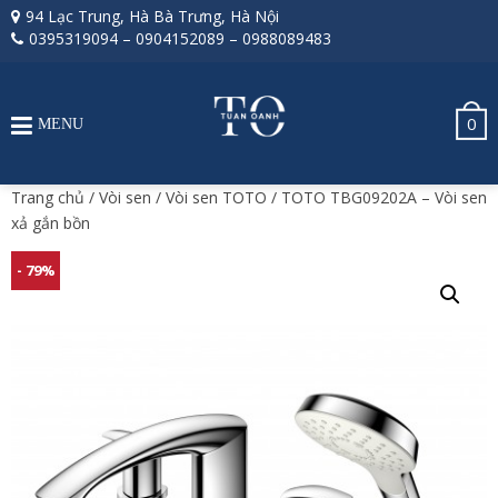
94 Lạc Trung, Hà Bà Trưng, Hà Nội
0395319094
–
0904152089
–
0988089483
0
MENU
Trang chủ
/
Vòi sen
/
Vòi sen TOTO
/ TOTO TBG09202A – Vòi sen
xả gắn bồn
- 79%