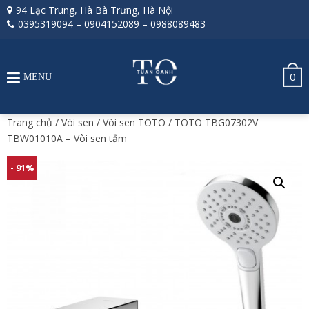
94 Lạc Trung, Hà Bà Trưng, Hà Nội
0395319094
–
0904152089
–
0988089483
0
MENU
Trang chủ
/
Vòi sen
/
Vòi sen TOTO
/ TOTO TBG07302V
TBW01010A – Vòi sen tắm
- 91%