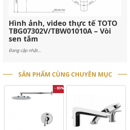
Hình ảnh, video thực tế TOTO
TBG07302V/TBW01010A – Vòi
sen tắm
Đang cập nhật…
SẢN PHẨM CÙNG CHUYÊN MỤC
- 85%