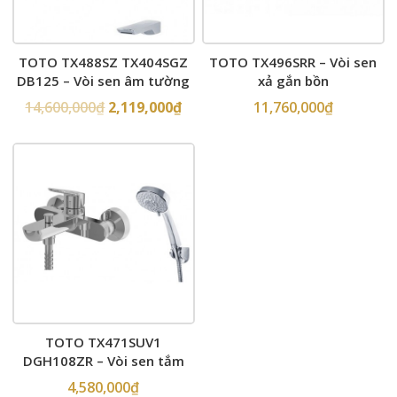
TOTO TX488SZ TX404SGZ
TOTO TX496SRR – Vòi sen
DB125 – Vòi sen âm tường
xả gắn bồn
14,600,000
₫
2,119,000
₫
11,760,000
₫
TOTO TX471SUV1
DGH108ZR – Vòi sen tắm
4,580,000
₫