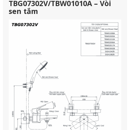
TBG07302V/TBW01010A – Vòi
sen tắm