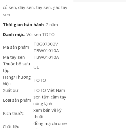
củ sen, dây sen, tay sen, gác tay
sen
Thời gian bảo hành
2 năm
Danh mục:
Vòi sen TOTO
TBG07302V
Mã sản phẩm
TBW01010A
Mã tay sen
TBW01010A
Thuộc bộ sưu
GE
tập
Hãng/Thương
TOTO
hiệu
Xuất xứ
TOTO Việt Nam
sen tắm cầm tay
Loại sản phẩm
nóng lạnh
xem bản vẽ kỹ
Kích thước
thuật
đồng mạ chrome
Chất liệu