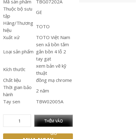
Mã sản phẩm
TBG07202A
Thuộc bộ sưu
GE
tập
Hãng/Thương
TOTO
hiệu
Xuất xứ
TOTO Việt Nam
sen xả bồn tắm
Loại sản phẩm
gắn bồn 4 lỗ 2
tay gạt
xem bản vẽ kỹ
Kích thước
thuật
Chất liệu
đồng mạ chrome
Thời gian bảo
2 năm
hành
Tay sen
TBW02005A
THÊM VÀO
GIỎ