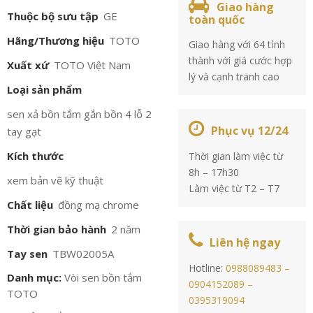
Giao hàng
Thuộc bộ sưu tập
GE
toàn quốc
Hãng/Thương hiệu
TOTO
Giao hàng với 64 tỉnh
thành với giá cước hợp
Xuất xứ
TOTO Việt Nam
lý và cạnh tranh cao
Loại sản phẩm
sen xả bồn tắm gắn bồn 4 lỗ 2
Phục vụ 12/24
tay gạt
Kích thước
Thời gian làm việc từ
8h – 17h30
xem bản vẽ kỹ thuật
Làm việc từ T2 – T7
Chất liệu
đồng mạ chrome
Thời gian bảo hành
2 năm
Liên hệ ngay
Tay sen
TBW02005A
Hotline:
0988089483 –
Danh mục:
Vòi sen bồn tắm
0904152089 –
TOTO
0395319094