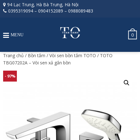
94 Lạc Trung, Hà Bà Trưng, Hà Nội
0395319094
–
0904152089
–
0988089483
0
MENU
Trang chủ
/
Bồn tắm
/
Vòi sen bồn tắm TOTO
/ TOTO
TBG07202A – Vòi sen xả gắn bồn
- 97%