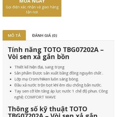
MUA NGAY
Gọi điện xác nhận và giao hàng
tận nơi
MÔ TẢ
ĐÁNH GIÁ (0)
Tính năng TOTO TBG07202A –
Vòi sen xả gắn bồn
Thiết kế hiện đại, sang trọng
Sản phẩm Được sản xuất bằng đồng nguyên chất .
Lớp mạ Crom/Niken luôn sáng bóng.
Đầu xả nước trộn bọt khí êm dịu chống bắn nước.
Tay sen cỡ lớn tăng áp lực nước 1 chế độ phun. Công
nghệ: COMFORT WAVE
Thông số kỹ thuật TOTO
TBG07202A – Vòi sen xả gắn