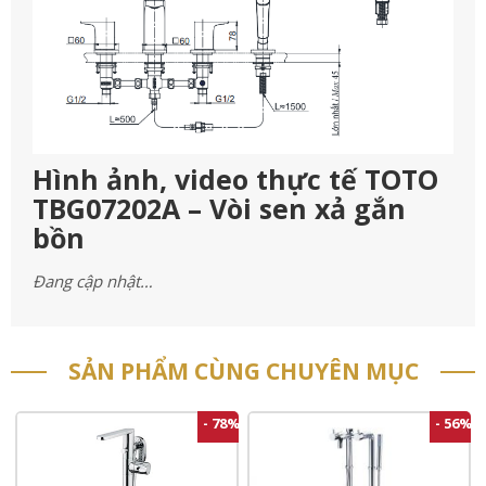
Hình ảnh, video thực tế TOTO
TBG07202A – Vòi sen xả gắn
bồn
Đang cập nhật…
SẢN PHẨM CÙNG CHUYÊN MỤC
- 78%
- 56%