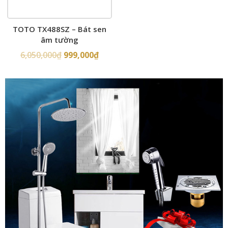
TOTO TX488SZ – Bát sen
âm tường
6,050,000
₫
999,000
₫