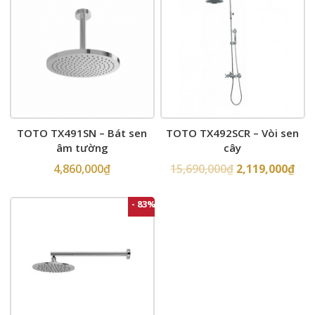
TOTO TX491SN – Bát sen
TOTO TX492SCR – Vòi sen
âm tường
cây
4,860,000
₫
15,690,000
₫
2,119,000
₫
- 83%