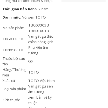
đồng mạ chrome niken & nhựa
Thời gian bảo hành
2 năm
Danh mục:
Vòi sen TOTO
TBG03303B
Mã sản phẩm
TBN01001B
Van gật gù điều
TBG03303B
chỉnh nóng lạnh
Phụ kiện âm
TBN01001B
tường
Thuộc bộ sưu
GS
tập
Hãng/Thương
TOTO
hiệu
Xuất xứ
TOTO Việt Nam
Van gật gù sen
Loại sản phẩm
âm tường
xem bản vẽ kỹ
Kích thước
thuật