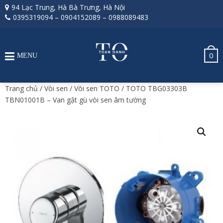
94 Lạc Trung, Hà Bà Trưng, Hà Nội
0395319094
–
0904152089
–
0988089483
0
MENU
Trang chủ
/
Vòi sen
/
Vòi sen TOTO
/ TOTO TBG03303B
TBN01001B – Van gật gù vòi sen âm tường