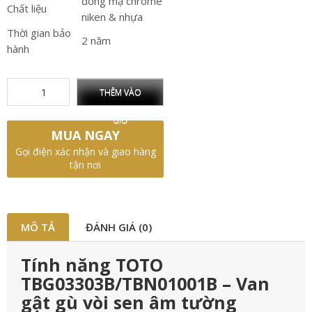
đồng mạ chrome
Chất liệu
niken & nhựa
Thời gian bảo
2 năm
hành
THÊM VÀO
GIỎ
MUA NGAY
Gọi điện xác nhận và giao hàng
tận nơi
MÔ TẢ
ĐÁNH GIÁ (0)
Tính năng TOTO
TBG03303B/TBN01001B – Van
gật gù vòi sen âm tường