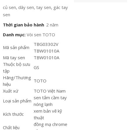
củ sen, dây sen, tay sen, gác tay
sen
Thời gian bảo hành
2 năm
Danh mục:
Vòi sen TOTO
TBG03302V
Mã sản phẩm
TBW01010A
Mã tay sen
TBW01010A
Thuộc bộ sưu
GS
tập
Hãng/Thương
TOTO
hiệu
Xuất xứ
TOTO Việt Nam
sen tắm cầm tay
Loại sản phẩm
nóng lạnh
xem bản vẽ kỹ
Kích thước
thuật
đồng mạ chrome
Chất liệu