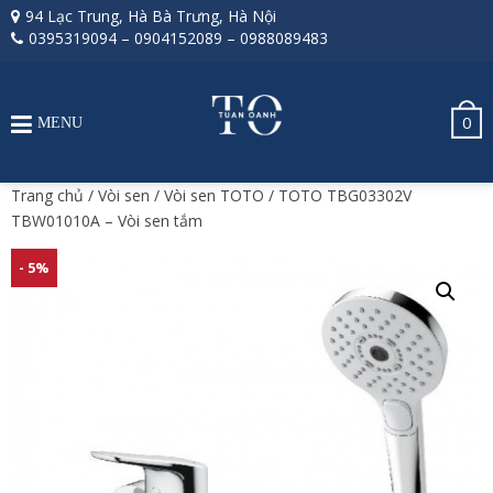
94 Lạc Trung, Hà Bà Trưng, Hà Nội
0395319094
–
0904152089
–
0988089483
0
MENU
Trang chủ
/
Vòi sen
/
Vòi sen TOTO
/ TOTO TBG03302V
TBW01010A – Vòi sen tắm
- 5%