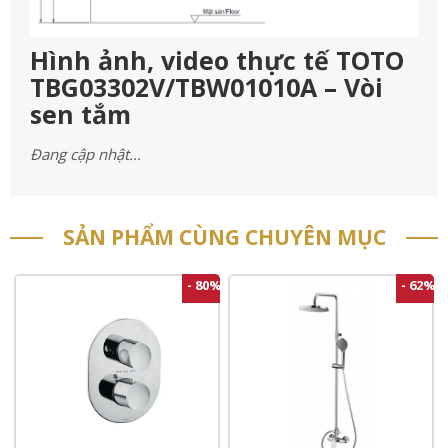
Hình ảnh, video thực tế TOTO
TBG03302V/TBW01010A – Vòi
sen tắm
Đang cập nhật…
SẢN PHẨM CÙNG CHUYÊN MỤC
- 80%
- 62%