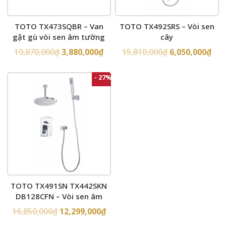
TOTO TX473SQBR – Van
TOTO TX492SRS – Vòi sen
gật gù vòi sen âm tường
cây
19,870,000
₫
3,880,000
₫
15,810,000
₫
6,050,000
₫
- 27%
TOTO TX491SN TX442SKN
DB128CFN – Vòi sen âm
tường
16,850,000
₫
12,299,000
₫