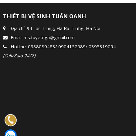
THIẾT BỊ VỆ SINH TUẤN OANH
Địa chỉ: 94 Lạc Trung, Hà Bà Trưng, Hà Nội
Email:
ms.tuyetnga@gmail.com
Hotline:
0988089483
/
0904152089
/
0395319094
(Call/Zalo 24/7)