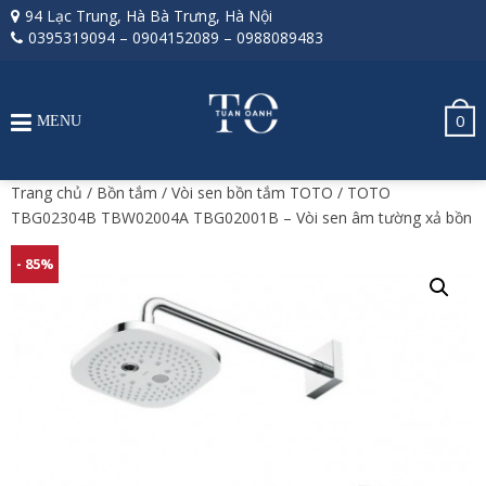
94 Lạc Trung, Hà Bà Trưng, Hà Nội
0395319094
–
0904152089
–
0988089483
0
MENU
Trang chủ
/
Bồn tắm
/
Vòi sen bồn tắm TOTO
/ TOTO
TBG02304B TBW02004A TBG02001B – Vòi sen âm tường xả bồn
- 85%