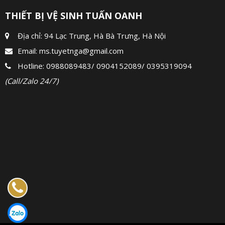
THIẾT BỊ VỆ SINH TUẤN OANH
Địa chỉ: 94 Lạc Trung, Hà Bà Trưng, Hà Nội
Email:
ms.tuyetnga@gmail.com
Hotline:
0988089483
/
0904152089
/
0395319094
(Call/Zalo 24/7)