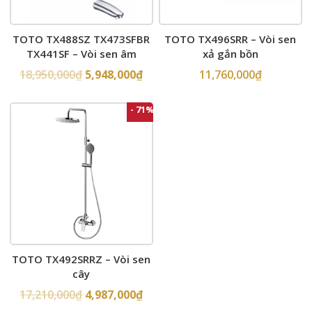
TOTO TX488SZ TX473SFBR
TOTO TX496SRR – Vòi sen
TX441SF – Vòi sen âm
xả gắn bồn
tường
18,950,000
₫
5,948,000
₫
11,760,000
₫
- 71%
TOTO TX492SRRZ – Vòi sen
cây
17,210,000
₫
4,987,000
₫