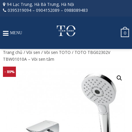
94 Lạc Trung, Hà Bà Trưng, Hà Nội
0395319094
–
0904152089
–
0988089483
0
MENU
Trang chủ
/
Vòi sen
/
Vòi sen TOTO
/ TOTO TBG02302V
TBW01010A – Vòi sen tắm
- 89%