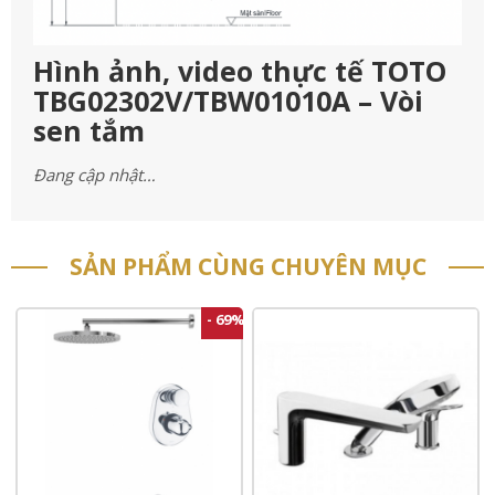
Hình ảnh, video thực tế TOTO
TBG02302V/TBW01010A – Vòi
sen tắm
Đang cập nhật…
SẢN PHẨM CÙNG CHUYÊN MỤC
- 69%