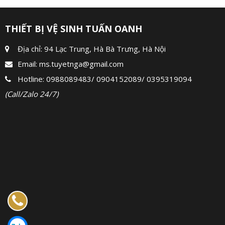
THIẾT BỊ VỆ SINH TUẤN OANH
Địa chỉ: 94 Lạc Trung, Hà Bà Trưng, Hà Nội
Email:
ms.tuyetnga@gmail.com
Hotline:
0988089483
/
0904152089
/
0395319094
(Call/Zalo 24/7)