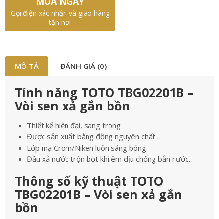
MUA NGAY
Gọi điện xác nhận và giao hàng
tận nơi
MÔ TẢ
ĐÁNH GIÁ (0)
Tính năng TOTO TBG02201B –
Vòi sen xả gắn bồn
Thiết kế hiện đại, sang trọng
Được sản xuất bằng đồng nguyên chất .
Lớp mạ Crom/Niken luôn sáng bóng.
Đầu xả nước trộn bọt khí êm dịu chống bắn nước.
Thông số kỹ thuật TOTO
TBG02201B – Vòi sen xả gắn
bồn