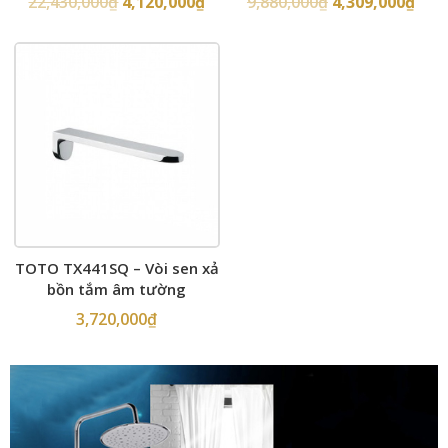
22,430,000
₫
4,120,000
₫
9,880,000
₫
4,309,000
₫
TOTO TX441SQ – Vòi sen xả
bồn tắm âm tường
3,720,000
₫