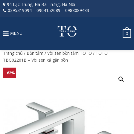
94 Lạc Trung, Hà Bà Trưng, Hà Nội
0395319094
–
0904152089
–
0988089483
0
MENU
Trang chủ
/
Bồn tắm
/
Vòi sen bồn tắm TOTO
/ TOTO
TBG02201B – Vòi sen xả gắn bồn
- 62%