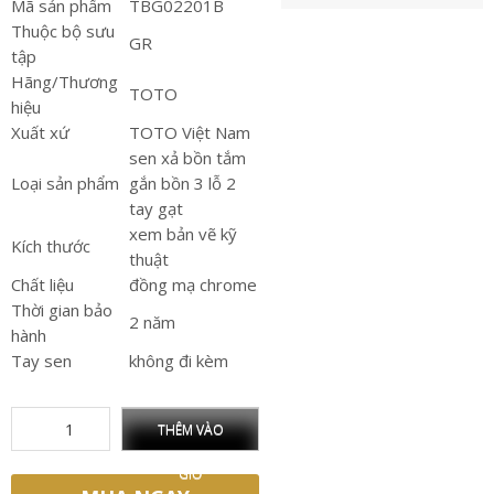
Mã sản phẩm
TBG02201B
Thuộc bộ sưu
GR
tập
Hãng/Thương
TOTO
hiệu
Xuất xứ
TOTO Việt Nam
sen xả bồn tắm
Loại sản phẩm
gắn bồn 3 lỗ 2
tay gạt
xem bản vẽ kỹ
Kích thước
thuật
Chất liệu
đồng mạ chrome
Thời gian bảo
2 năm
hành
Tay sen
không đi kèm
THÊM VÀO
GIỎ