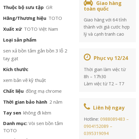
Giao hàng
Thuộc bộ sưu tập
GR
toàn quốc
Hãng/Thương hiệu
TOTO
Giao hàng với 64 tỉnh
thành với giá cước hợp
Xuất xứ
TOTO Việt Nam
lý và cạnh tranh cao
Loại sản phẩm
sen xả bồn tắm gắn bồn 3 lỗ 2
Phục vụ 12/24
tay gạt
Kích thước
Thời gian làm việc từ
8h – 17h30
xem bản vẽ kỹ thuật
Làm việc từ T2 – T7
Chất liệu
đồng mạ chrome
Thời gian bảo hành
2 năm
Liên hệ ngay
Tay sen
không đi kèm
Hotline:
0988089483 –
Danh mục:
Vòi sen bồn tắm
0904152089 –
TOTO
0395319094