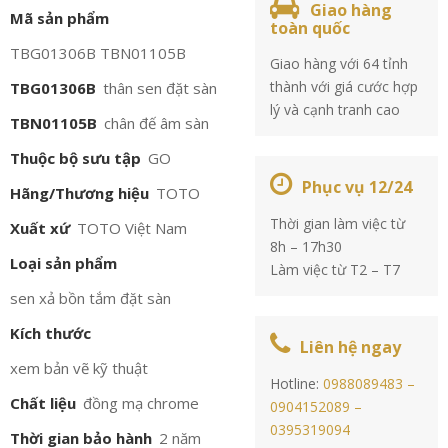
Giao hàng
Mã sản phẩm
toàn quốc
TBG01306B TBN01105B
Giao hàng với 64 tỉnh
thành với giá cước hợp
TBG01306B
thân sen đặt sàn
lý và cạnh tranh cao
TBN01105B
chân đế âm sàn
Thuộc bộ sưu tập
GO
Phục vụ 12/24
Hãng/Thương hiệu
TOTO
Thời gian làm việc từ
Xuất xứ
TOTO Việt Nam
8h – 17h30
Loại sản phẩm
Làm việc từ T2 – T7
sen xả bồn tắm đặt sàn
Kích thước
Liên hệ ngay
xem bản vẽ kỹ thuật
Hotline:
0988089483 –
Chất liệu
đồng mạ chrome
0904152089 –
0395319094
Thời gian bảo hành
2 năm