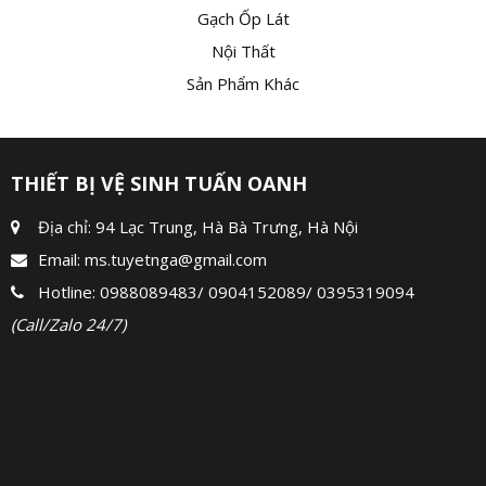
Gạch Ốp Lát
Nội Thất
Sản Phẩm Khác
THIẾT BỊ VỆ SINH TUẤN OANH
Địa chỉ: 94 Lạc Trung, Hà Bà Trưng, Hà Nội
Email:
ms.tuyetnga@gmail.com
Hotline:
0988089483
/
0904152089
/
0395319094
(Call/Zalo 24/7)