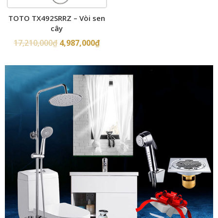
TOTO TX492SRRZ – Vòi sen
cây
17,210,000
₫
4,987,000
₫