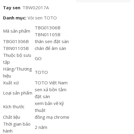
Tay sen
TBW02017A
Danh mục:
Vòi sen TOTO
TBG01306B
Mã sản phẩm
TBN01105B
TBG01306B
thân sen đặt sàn
TBN01105B
chân đế âm sàn
Thuộc bộ sưu
GO
tập
Hãng/Thương
TOTO
hiệu
Xuất xứ
TOTO Việt Nam
sen xả bồn tắm
Loại sản phẩm
đặt sàn
xem bản vẽ kỹ
Kích thước
thuật
Chất liệu
đồng mạ chrome
Thời gian bảo
2 năm
hành