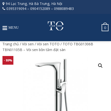
94 Lạc Trung, Hà Bà Trưng, Hà Nội
0395319094
–
0904152089
–
0988089483
0
MENU
Trang chủ
/
Vòi sen
/
Vòi sen TOTO
/ TOTO TBG01306B
TBN01105B – Vòi sen bồn tắm đặt sàn
- 89%