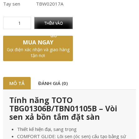
Tay sen
TBW02017A
THÊM VÀO
GIỎ
MUA NGAY
Gọi điện xác nhận và giao hàng
tận nơi
MÔ TẢ
ĐÁNH GIÁ (0)
Tính năng TOTO
TBG01306B/TBN01105B – Vòi
sen xả bồn tắm đặt sàn
Thiết kế hiện đại, sang trọng
COMFORT GLIDE: Lõi sen (óc sen) cấu tạo bằng sứ