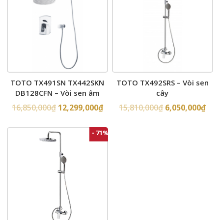
TOTO TX491SN TX442SKN
TOTO TX492SRS – Vòi sen
DB128CFN – Vòi sen âm
cây
tường
16,850,000
₫
12,299,000
₫
15,810,000
₫
6,050,000
₫
- 71%