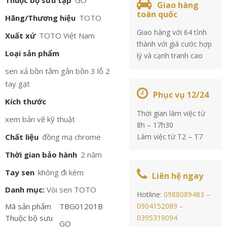
Thuộc bộ sưu tập
GO
Giao hàng
toàn quốc
Hãng/Thương hiệu
TOTO
Giao hàng với 64 tỉnh
Xuất xứ
TOTO Việt Nam
thành với giá cước hợp
Loại sản phẩm
lý và cạnh tranh cao
sen xả bồn tắm gắn bồn 3 lỗ 2
tay gạt
Phục vụ 12/24
Kích thước
Thời gian làm việc từ
xem bản vẽ kỹ thuật
8h – 17h30
Chất liệu
đồng mạ chrome
Làm việc từ T2 – T7
Thời gian bảo hành
2 năm
Tay sen
không đi kèm
Liên hệ ngay
Danh mục:
Vòi sen TOTO
Hotline:
0988089483 –
Mã sản phẩm
TBG01201B
0904152089 –
Thuộc bộ sưu
0395319094
GO