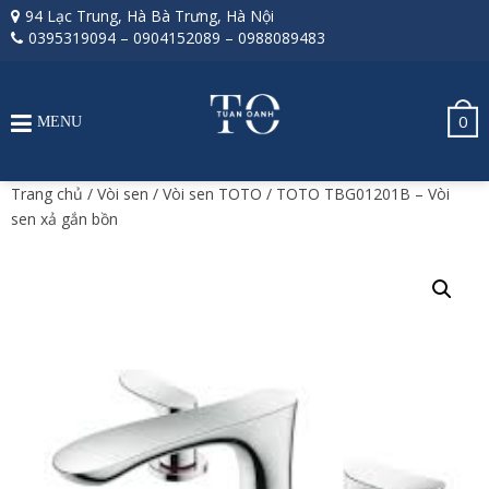
94 Lạc Trung, Hà Bà Trưng, Hà Nội
0395319094
–
0904152089
–
0988089483
0
MENU
Trang chủ
/
Vòi sen
/
Vòi sen TOTO
/ TOTO TBG01201B – Vòi
sen xả gắn bồn