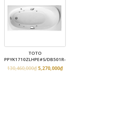
TOTO
PPYK1710ZLHPE#S/DB501R-
2B – Bồn tắm xây massage
130,460,000
₫
5,270,000
₫