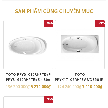
SẢN PHẨM CÙNG CHUYÊN MỤC
- 96%
- 94%
TOTO PPYB1610RHPTE#P
TOTO
PPYB1610RHPTE#S – Bồn
PPYK1710ZRHPE#S/DB501R-
tắm xây massage
2B – Bồn tắm xây massage
136,200,000
₫
5,270,000
₫
124,240,000
₫
7,110,000
₫
ngọc trai
- 96%