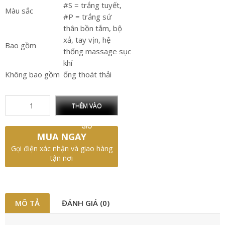
#S = trắng tuyết,
Màu sắc
#P = trắng sứ
thân bồn tắm, bộ
xả, tay vịn, hệ
Bao gồm
thống massage sục
khí
Không bao gồm
ống thoát thải
THÊM VÀO
GIỎ
MUA NGAY
Gọi điện xác nhận và giao hàng
tận nơi
MÔ TẢ
ĐÁNH GIÁ (0)