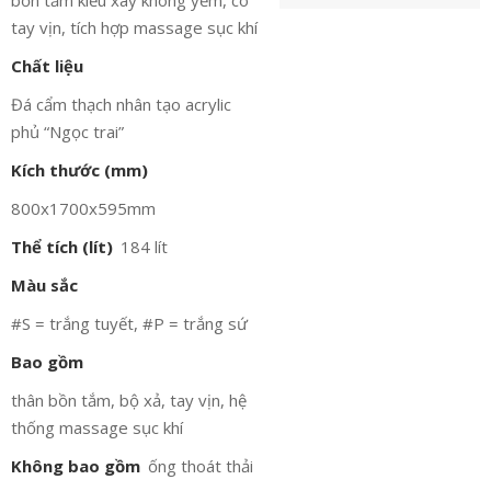
bồn tắm kiểu xây không yếm, có
tay vịn, tích hợp massage sục khí
Chất liệu
Đá cẩm thạch nhân tạo acrylic
phủ “Ngọc trai”
Kích thước (mm)
800x1700x595mm
Thể tích (lít)
184 lít
Màu sắc
#S = trắng tuyết, #P = trắng sứ
Bao gồm
thân bồn tắm, bộ xả, tay vịn, hệ
thống massage sục khí
Không bao gồm
ống thoát thải