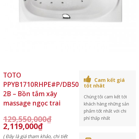
TOTO
Cam kết giá
PPYB1710RHPE#P/DB501R-
tốt nhât
2B – Bồn tắm xây
Chúng tôi cam kết tới
massage ngọc trai
khách hàng những sản
phẩm tốt nhất với chi
129,550,000
₫
phí thấp nhất
2,119,000
₫
( Đây là giá tham khảo, chi tiết