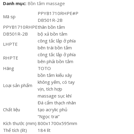
Danh mục:
Bồn tắm massage
PPYB1710RHPE#P
Mã sp
DB501R-2B
PPYB1710RHPE
thân bồn tắm
DB501R-2B
bộ xả bồn tắm
công tắc lắp ở phía
LHPTE
bên trái bồn tắm
công tắc lắp ở phía
RHPTE
bên phải bồn tắm
Hãng
TOTO
bồn tắm kiểu xây
không yếm, có tay
Loại sản phẩm
vịn, tích hợp
massage sục khí
Đá cẩm thạch nhân
Chất liệu
tạo acrylic phủ
“Ngọc trai”
Kích thước (mm)
800x1700x595mm
Thể tích (lít)
184 lít