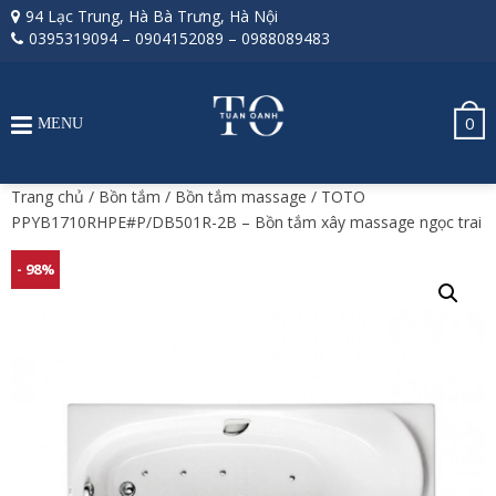
94 Lạc Trung, Hà Bà Trưng, Hà Nội
0395319094
–
0904152089
–
0988089483
0
MENU
Trang chủ
/
Bồn tắm
/
Bồn tắm massage
/ TOTO
PPYB1710RHPE#P/DB501R-2B – Bồn tắm xây massage ngọc trai
- 98%