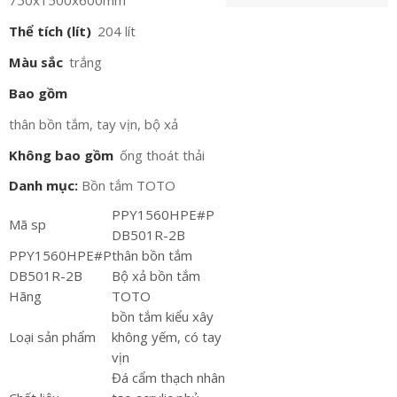
750x1500x600mm
Thể tích (lít)
204 lít
Màu sắc
trắng
Bao gồm
thân bồn tắm, tay vịn, bộ xả
Không bao gồm
ống thoát thải
Danh mục:
Bồn tắm TOTO
PPY1560HPE#P
Mã sp
DB501R-2B
PPY1560HPE#P
thân bồn tắm
DB501R-2B
Bộ xả bồn tắm
Hãng
TOTO
bồn tắm kiểu xây
Loại sản phẩm
không yếm, có tay
vịn
Đá cẩm thạch nhân