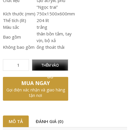
Chất liệu
tạo acrylic phủ
“Ngọc trai”
Kích thước (mm)
750x1500x600mm
Thể tích (lít)
204 lít
Màu sắc
trắng
thân bồn tắm, tay
Bao gồm
vịn, bộ xả
Không bao gồm
ống thoát thải
THÊM VÀO
GIỎ
MUA NGAY
Gọi điện xác nhận và giao hàng
tận nơi
MÔ TẢ
ĐÁNH GIÁ (0)