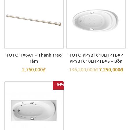
TOTO TX6A1 – Thanh treo
TOTO PPYB1610LHPTE#P
rèm
PPYB1610LHPTE#S – Bồn
tắm xây massage
2,760,000
₫
136,200,000
₫
7,250,000
₫
- 94%