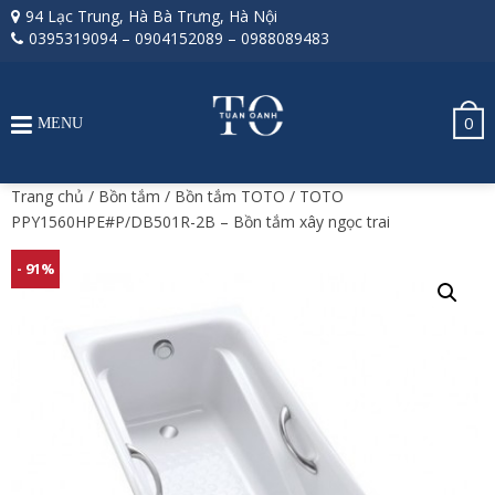
94 Lạc Trung, Hà Bà Trưng, Hà Nội
0395319094
–
0904152089
–
0988089483
0
MENU
Trang chủ
/
Bồn tắm
/
Bồn tắm TOTO
/ TOTO
PPY1560HPE#P/DB501R-2B – Bồn tắm xây ngọc trai
- 91%