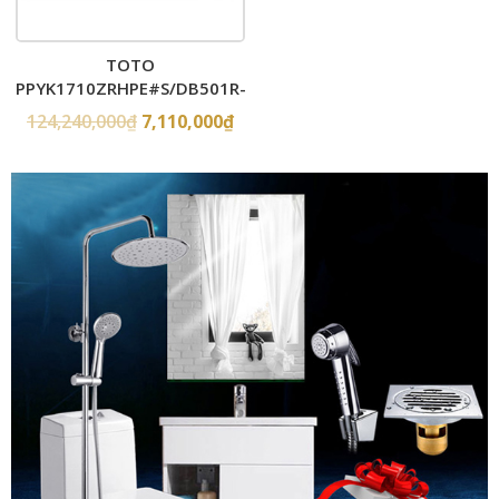
TOTO
PPYK1710ZRHPE#S/DB501R-
2B – Bồn tắm xây massage
124,240,000
₫
7,110,000
₫
ngọc trai