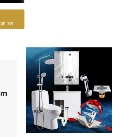
tận nơi
ắm