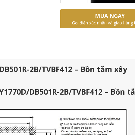
MUA NGAY
Gọi điện xác nhận và giao hàng 
DB501R-2B/TVBF412 – Bồn tắm xây
AY1770D/DB501R-2B/TVBF412 – Bồn t