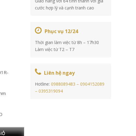
Giao hàng với 64 tỉnh thành với giá
cước hợp lý và cạnh tranh cao
Phục vụ 12/24
Thời gian làm việc từ 8h – 17h30
Làm việc từ T2 – T7
01R-
Liên hệ ngay
Hotline:
0988089483 –
0904152089
–
0395319094
 mm
TO
IỎ