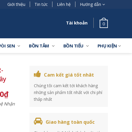
Giới thiệu
Tin tức
Liên hệ
Hướng dẫn
Tài khoản
0
VÒI SEN
BỒN TẮM
BỒN TIỂU
PHỤ KIỆN
-
Cam kết giá tốt nhât
ây
Chúng tôi cam kết tới khách hàng
00
₫
những sản phẩm tốt nhất với chi phí
thấp nhất
 hệ Nhận
Giao hàng toàn quốc