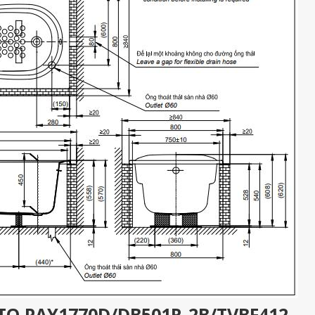
OTO PAY1770D/DB501R-2B/TVBF412 –