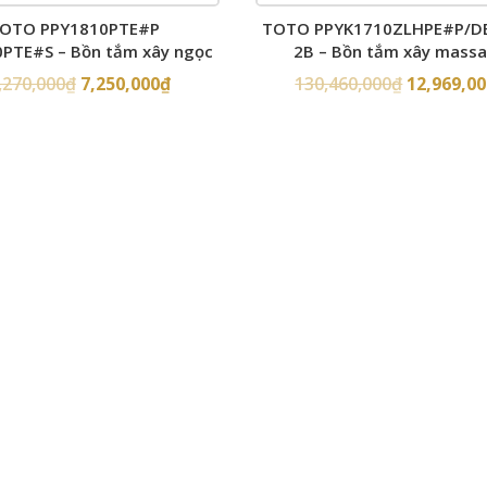
OTO PPY1810PTE#P
TOTO PPYK1710ZLHPE#P/D
PTE#S – Bồn tắm xây ngọc
2B – Bồn tắm xây mass
trai
,270,000
₫
7,250,000
₫
130,460,000
₫
12,969,0