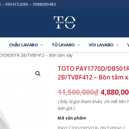
4
–
0904152089
–
0988089483
CHẬU LAVABO
TỦ LAVABO
VÒI LAVABO
D/DB501R-2B/TVBF412 – Bồn tắm xây
TOTO PAY1770D/DB501R
2B/TVBF412 – Bồn tắm x
11,500,000
₫
4,880,0
( Đây là giá tham khảo, chi tiết liên
báo giá )
Mã sản phẩm
PAY1770D/DB501R-2B/TVBF412