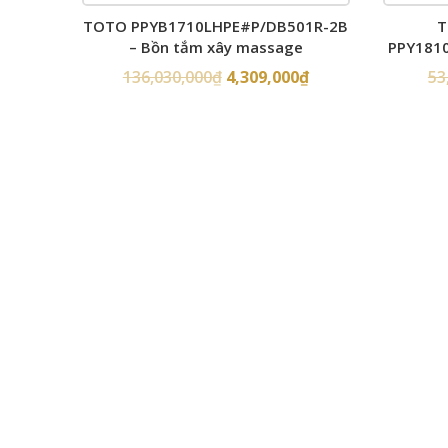
TOTO PPYB1710LHPE#P/DB501R-2B
T
– Bồn tắm xây massage
PPY1810
136,030,000
₫
4,309,000
₫
53