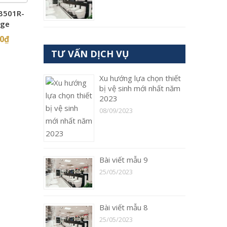
B501R-
age
00
₫
TƯ VẤN DỊCH VỤ
Xu hướng lựa chọn thiết
bị vệ sinh mới nhất năm
2023
08/09/2023
Bài viết mẫu 9
25/05/2023
Bài viết mẫu 8
25/05/2023