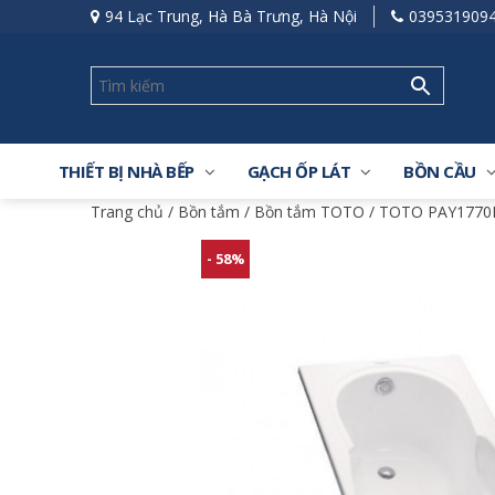
94 Lạc Trung, Hà Bà Trưng, Hà Nội
039531909
THIẾT BỊ NHÀ BẾP
GẠCH ỐP LÁT
BỒN CẦU
Trang chủ
/
Bồn tắm
/
Bồn tắm TOTO
/ TOTO PAY1770
- 58%