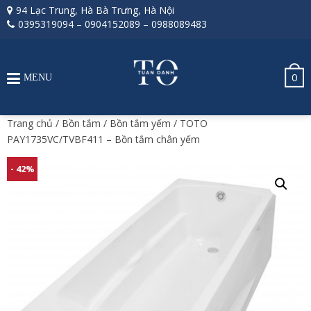
94 Lạc Trung, Hà Bà Trưng, Hà Nội
0395319094
–
0904152089
–
0988089483
0
MENU
Trang chủ
/
Bồn tắm
/
Bồn tắm yếm
/ TOTO
PAY1735VC/TVBF411 – Bồn tắm chân yếm
- 42%