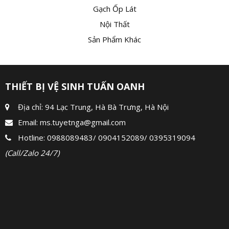
Gạch Ốp Lát
Nội Thất
Sản Phẩm Khác
THIẾT BỊ VỆ SINH TUẤN OANH
Địa chỉ: 94 Lạc Trung, Hà Bà Trưng, Hà Nội
Email:
ms.tuyetnga@gmail.com
Hotline:
0988089483
/
0904152089
/
0395319094
(Call/Zalo 24/7)