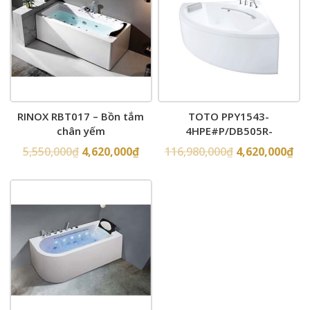
RINOX RBT017 – Bồn tắm
TOTO PPY1543-
chân yếm
4HPE#P/DB505R-
2B/NTP002E – Bồn tắm góc
5,550,000
₫
4,620,000
₫
116,980,000
₫
4,620,000
₫
chân yếm