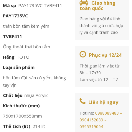
Giao hàng
Mã sp
PAY1735VC TVBF411
toàn quốc
PAY1735VC
Giao hàng với 64 tỉnh
thành với giá cước hợp
thân bồn tắm kèm yếm
lý và cạnh tranh cao
TVBF411
Ống thoát thải bồn tắm
Phục vụ 12/24
Hãng
TOTO
Thời gian làm việc từ
Loại sản phẩm
8h – 17h30
bồn tắm đặt sàn có yếm, không
Làm việc từ T2 – T7
tay vịn
Chất liệu
nhựa Acrylic
Liên hệ ngay
Kích thước (mm)
Hotline:
0988089483 –
750x1700x558mm
0904152089 –
Thể tích (lít)
214 lít
0395319094