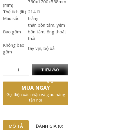
750x1700x558mm
(mm)
Thể tích (lít)
214 lít
Màu sắc
trắng
thân bồn tắm, yếm
Bao gồm
bồn tắm, ống thoát
thải
Không bao
tay vịn, bộ xả
gồm
THÊM VÀO
GIỎ
MUA NGAY
Gọi điện xác nhận và giao hàng
tận nơi
MÔ TẢ
ĐÁNH GIÁ (0)