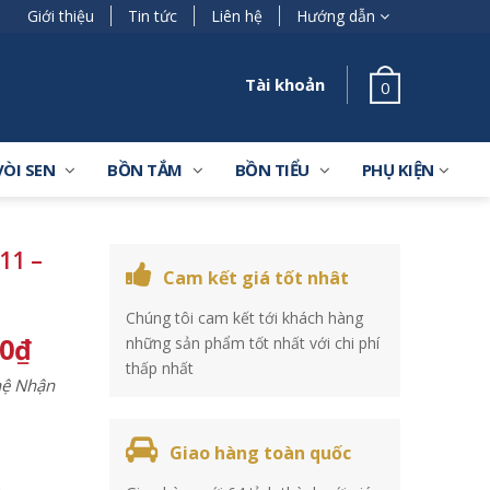
Giới thiệu
Tin tức
Liên hệ
Hướng dẫn
Tài khoản
0
VÒI SEN
BỒN TẮM
BỒN TIỂU
PHỤ KIỆN
11 –
Cam kết giá tốt nhât
Chúng tôi cam kết tới khách hàng
00
₫
những sản phẩm tốt nhất với chi phí
thấp nhất
 hệ Nhận
Giao hàng toàn quốc
m