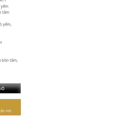
411
m yếm
n tắm
có yếm,
m
m bồn tắm,
IỎ
tận nơi