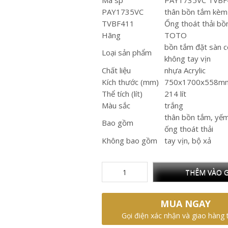
Mã sp
PAY1735VC TVBF
PAY1735VC
thân bồn tắm kè
TVBF411
Ống thoát thải bồ
Hãng
TOTO
bồn tắm đặt sàn 
Loại sản phẩm
không tay vịn
Chất liệu
nhựa Acrylic
Kích thước (mm)
750x1700x558m
Thể tích (lít)
214 lít
Màu sắc
trắng
thân bồn tắm, yế
Bao gồm
ống thoát thải
Không bao gồm
tay vịn, bộ xả
THÊM VÀO G
MUA NGAY
Gọi điện xác nhận và giao hàng 