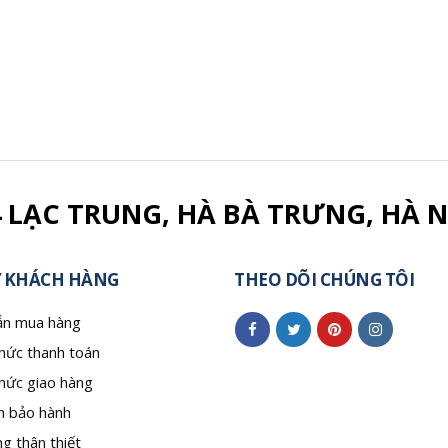
4 LẠC TRUNG, HÀ BÀ TRƯNG, HÀ N
 KHÁCH HÀNG
THEO DÕI CHÚNG TÔI
n mua hàng
hức thanh toán
hức giao hàng
h bảo hành
g thân thiết