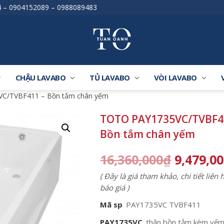
4
–
0904152089
–
0988089483
CHẬU LAVABO
TỦ LAVABO
VÒI LAVABO
C/TVBF411 – Bồn tắm chân yếm
TOTO PAY1735VC/TVBF4
Bồn tắm chân yếm
16,360,000
₫
9,479,0
( Đây là giá tham khảo, chi tiết liên
báo giá )
Mã sp
PAY1735VC TVBF411
PAY1735VC
thân bồn tắm kèm yế