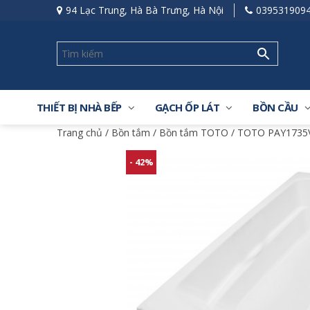
94 Lạc Trung, Hà Bà Trưng, Hà Nội
039531909
THIẾT BỊ NHÀ BẾP
GẠCH ỐP LÁT
BỒN CẦU
Trang chủ
/
Bồn tắm
/
Bồn tắm TOTO
/ TOTO PAY1735V
- 42%