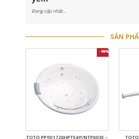
Đang cập nhật…
SẢN PH
- 98%
TOTO PPYD1720HPTE#P/NTP003E –
TOTO 