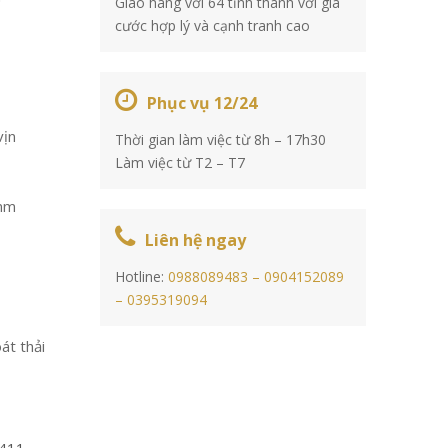
Giao hàng với 64 tỉnh thành với giá
cước hợp lý và cạnh tranh cao
Phục vụ 12/24
vịn
Thời gian làm việc từ 8h – 17h30
Làm việc từ T2 – T7
mm
Liên hệ ngay
Hotline:
0988089483 –
0904152089
–
0395319094
át thải