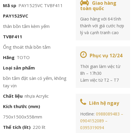
Giao hàng
Mã sp
PAY1525VC TVBF411
toàn quốc
PAY1525VC
Giao hàng với 64 tỉnh
thành với giá cước hợp
thân bồn tắm kèm yếm
lý và cạnh tranh cao
TVBF411
Ống thoát thải bồn tắm
Phục vụ 12/24
Hãng
TOTO
Thời gian làm việc từ
Loại sản phẩm
8h – 17h30
bồn tắm đặt sàn có yếm, không
Làm việc từ T2 – T7
tay vịn
Chất liệu
nhựa Acrylic
Liên hệ ngay
Kích thước (mm)
Hotline:
0988089483 –
750x1500x558mm
0904152089 –
Thể tích (lít)
220 lít
0395319094