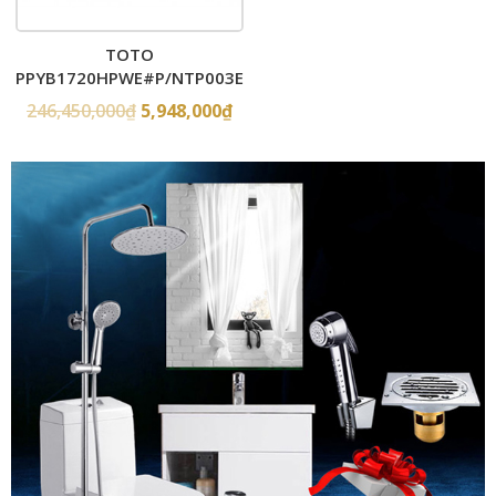
TOTO
PPYB1720HPWE#P/NTP003E
– Bồn tắm xây massage
246,450,000
₫
5,948,000
₫
ngọc trai