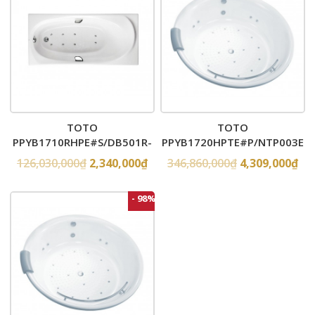
TOTO
TOTO
PPYB1710RHPE#S/DB501R-
PPYB1720HPTE#P/NTP003E
2B – Bồn tắm xây massage
– Bồn tắm xây massage
126,030,000
₫
2,340,000
₫
346,860,000
₫
4,309,000
₫
ngọc trai
ngọc trai
- 98%