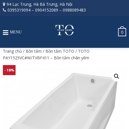
94 Lạc Trung, Hà Bà Trưng, Hà Nội
0395319094
–
0904152089
–
0988089483
0
MENU
Trang chủ
/
Bồn tắm
/
Bồn tắm TOTO
/ TOTO
PAY1525VC#W/TVBF411 – Bồn tắm chân yếm
- 18%