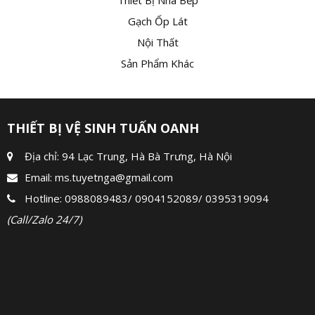
Gạch Ốp Lát
Nội Thất
Sản Phẩm Khác
THIẾT BỊ VỆ SINH TUẤN OANH
Địa chỉ: 94 Lạc Trung, Hà Bà Trưng, Hà Nội
Email:
ms.tuyetnga@gmail.com
Hotline:
0988089483
/
0904152089
/
0395319094
(Call/Zalo 24/7)