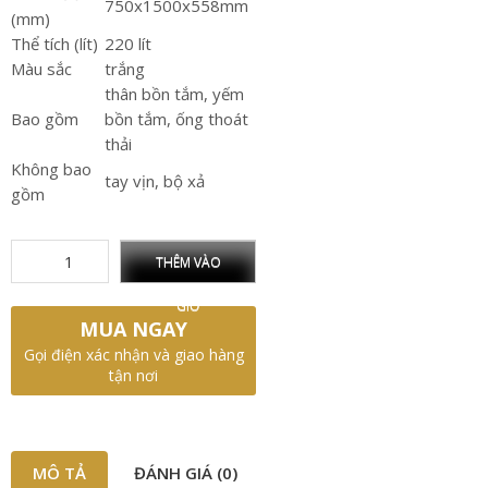
750x1500x558mm
(mm)
Thể tích (lít)
220 lít
Màu sắc
trắng
thân bồn tắm, yếm
Bao gồm
bồn tắm, ống thoát
thải
Không bao
tay vịn, bộ xả
gồm
THÊM VÀO
GIỎ
MUA NGAY
Gọi điện xác nhận và giao hàng
tận nơi
MÔ TẢ
ĐÁNH GIÁ (0)